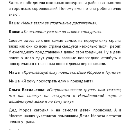
Здесь и победители школьных конкурсов и районных смотров
и городских соревнований. Почему именно они ребята точно
знают.
Паша
:
«Меня взяли за спортивные достижения».
Даша
:
«За активное участие во всяких конкурсах».
Словом здесь сегодня самые-самые, на первую елку страны
таких как они со всей страны съедутся несколько тысяч ребят.
У ежегодного представления давно свои традиции. Ну а дети
понятно дело едут увидеть главные новогодние атрибуты и
повстречаться с главными новогодними персонажами.
Маша
:
«Кремлевскую елку повидать, Деда Мороза и Путина».
Миша
: «Я хочу посмотреть елку и президента».
Ольга Васильевна
:
«Сопровождающая группы нам сказала,
что нас повезут на экскурсии в Измайловский парк, в
дельфинарий даже и на саму елку».
Дед Мороз сегодня и на самолет детей провожал. А в
Москве наших участников помощники Деда Мороза встретят
прямо у трапа.