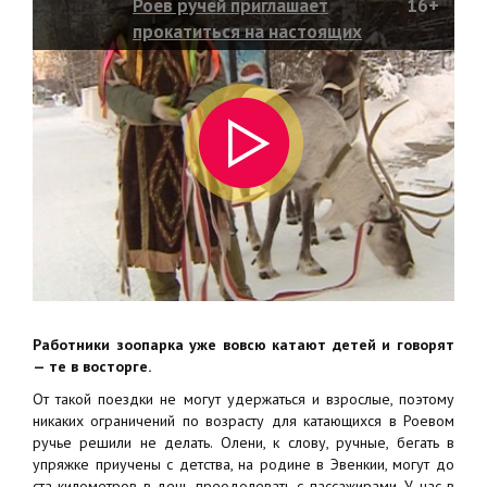
Роев ручей приглашает
16+
прокатиться на настоящих
северных оленях
Работники зоопарка уже вовсю катают детей и говорят
— те в восторге.
От такой поездки не могут удержаться и взрослые, поэтому
никаких ограничений по возрасту для катающихся в Роевом
ручье решили не делать. Олени, к слову, ручные, бегать в
упряжке приучены с детства, на родине в Эвенкии, могут до
ста километров в день преодолевать с пассажирами. У нас в