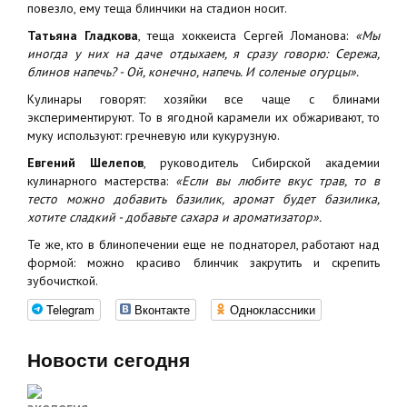
повезло, ему теща блинчики на стадион носит.
Татьяна Гладкова
, теща хоккеиста Сергей Ломанова:
«Мы
иногда у них на даче отдыхаем, я сразу говорю: Сережа,
блинов напечь? - Ой, конечно, напечь. И соленые огурцы».
Кулинары говорят: хозяйки все чаще с блинами
экспериментируют. То в ягодной карамели их обжаривают, то
муку используют: гречневую или кукурузную.
Евгений Шелепов
, руководитель Сибирской академии
кулинарного мастерства:
«Если вы любите вкус трав, то в
тесто можно добавить базилик, аромат будет базилика,
хотите сладкий - добавьте сахара и ароматизатор».
Те же, кто в блинопечении еще не поднаторел, работают над
формой: можно красиво блинчик закрутить и скрепить
зубочисткой.
Telegram
Вконтакте
Одноклассники
Новости сегодня