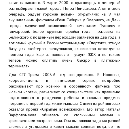
касается каждого. В марте 2008-го красноярцы в четвертый
раз выбирают главой города Петра Пимашкова. А он в свою
очередь, радует горожан новыми открытиями: на 9 мая
внушительным фонтаном «Реки Сибири» у Оперного, на День
города лирической композицией: памятником Пушкину и
Гончаровой. Более крупные стройки года - развязка на
Белинского с подземным переходом затянется на два года, а
вот самый крупный в России экстрим-центр «Спортэкс», этакую
базу для скейтеров, паркурщиков, альпинистов возведут за
полтора года. Еще из новшеств - услуги ЖКХ и не только
теперь можно оплатить очень быстро в платежных
терминалах.
Для СТС-Прима 2008-й год спецпроектов. В Новостях,
корреспонденты в пяти-шести сериях подробно
рассказывают про новинки и особенности фитнеса, про
нюансы ипотеки, разъясняют со специалистами как правильно
подготовиться к рождению ребенка и сколько придется
потратить в первый год жизни малыша. Одним из рейтинговых
оказался проект «Скрытые возможности». Его автор Наталья
Варфоломеева общалась со столичными магами и
красноярскими экстрасенсами. Они выполняли задания разной
сложности: угадывали в каком стакане соленая вода, во что