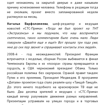
одет незнакомец за закрытой дверью и даже называли
причину исчезновения человека. Телефоны в редакции тогда
не смолкали, проект вместо запланированной недели
растянулся на месяц.
Наталья Варфоломеева
, шеф-редактор и ведущая
новостей «СТС-Прима»:
«Тогда же был проект на ТНТ
«Экстрасенсы» и мы подумали, что наш воспримется
скептически, таких комментариев было очень мало. Люди
говорили «Давайте еще и еще!» Вот прошло три года уже,
мне до сих пор звонят и спрашивают контакты этих людей».
2008-й - год неожиданностей: Президент Франции
встречается с моделью, сборная России выбивается в финал
Чемпионата Европы и из «позора» страны превращается в
гордость, в США чернокожий президент Обама. Только
российская политика без сюрпризов. Страной правит тандем:
Путин и его преемник, Президент Медведев. В программе
«Детали» проектом года стало реалити-шоу «Танцуй-Танцуй».
До этого ничего подобного на красноярском ТВ еще не
было. Два десятка зрителей и ведущих с «СТС-Прима»
каждый вечер разучивали движения разных направлений.
Презентации устраивали на улицах города и в торговых