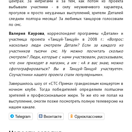
центрах. За интригами и за тем, как потом из проекта
выбывали участники - в силу неуживчивого характера,
прогулов и просто неудачных выступлений, зрители Деталей
следили полтора месяца! За любимых танцоров голосовали
по смс.
Валерия Каурова
, корреспондент программы «Детали» и
участница проекта «Танцуй-Танцуй» в 2008 г.:
«Вопрос:
насколько люди смотрели Детали? Если за каждого из
участников тысячи смс. Ну можно посчитать сколько
смотрели? Люди, которые с нами участвовали, рассказывали,
что они приходят в магазин, а им : «А я вас знаю, можно
сфотографироваться? Вы в Танцуй-Танцуй участвуете».
Соучастники нашего проекта стали популярными».
Завершилось шоу от «СТС-Прима» грандиозным концертом в
ночном клубе. Тогда победителей определили полтысячи
зрителей и профессиональное жюри. Те же кто не попал на
выступление, смогли позже посмотреть полную телеверсию на
нашем канале.
Telegram
Вконтакте
Одноклассники