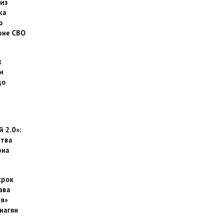
 из
ка
о
оне СВО
х
и
до
 2.0»:
тва
она
срок
ава
я»
нагян