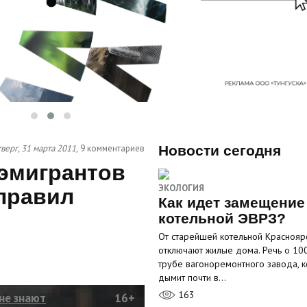
верг, 31 марта 2011,
9 комментариев
Новости сегодня
эмигрантов
ЭКОЛОГИЯ
 правил
Как идет замещение
котельной ЭВРЗ?
От старейшей котельной Краснояр
отключают жилые дома. Речь о 10
трубе вагоноремонтного завода, к
дымит почти в…
163
не знают
16+