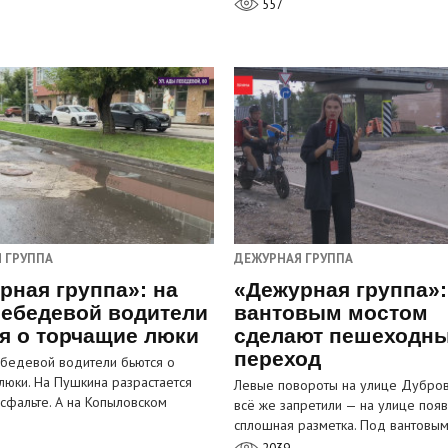
557
 ГРУППА
ДЕЖУРНАЯ ГРУППА
рная группа»: на
«Дежурная группа»:
ебедевой водители
вантовым мостом
я о торчащие люки
сделают пешеходн
переход
бедевой водители бьются о
люки. На Пушкина разрастается
Левые повороты на улице Дубров
асфальте. А на Копыловском
всё же запретили — на улице появ
сплошная разметка. Под вантовы