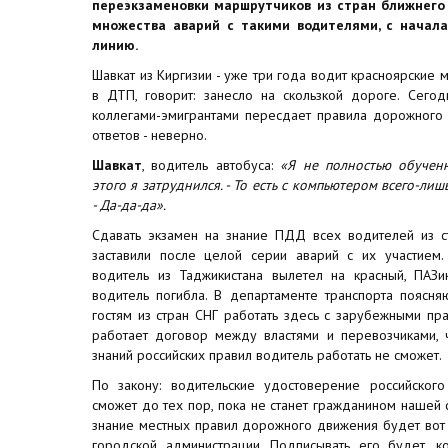
переэкзаменовки маршрутчиков из стран ближнего 
множества аварий с такими водителями, с начала
линию.
Шавкат из Киргизии - уже три года водит красноярские
в ДТП, говорит: занесло на скользкой дороге. Сего
коллегами-эмигрантами пересдает правила дорожного 
ответов - неверно.
Шавкат
, водитель автобуса:
«Я не полностью обученн
этого я затруднился. - То есть с компьютером всего-лиш
- Да-да-да».
Сдавать экзамен на знание ПДД всех водителей из с
заставили после целой серии аварий с их участием.
водитель из Таджикистана вылетел на красный, ПАЗи
водитель погибла. В департаменте транспорта поясня
гостям из стран СНГ работать здесь с зарубежными пр
работает договор между властями и перевозчиками, 
знаний российских правил водитель работать не сможет.
По закону: водительские удостоверение российского
сможет до тех пор, пока не станет гражданином нашей 
знание местных правил дорожного движения будет вот 
городской администрации. Подписывать его будет, к