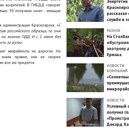
Энергетик
ни водителей. В ГИБДД говорят:
Красноярс
лько 30 получили зачет - меньше
рассказал 
службе в з
а администрации Красноярска:
«С
рав российского образца, то они
РАЗНОЕ
На Столба
 на знание ПДД. И с 1 июня без
ть за руль».
обустроил
экотропу 
шит аварийность на дорогах. Но
Ермака
знали правил, они их скорее
ам все же придется.
НОВОСТИ
КОМПАНИЙ
«Солнечный
преимущес
микрорай
НОВОСТИ
Условный 
получил гл
«Промстро
Декард Ха