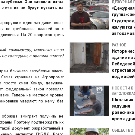
зарубежья. Они заявили: из-за
ДЕЖУРНАЯ 
 лета их не будут пускать на
«Дежурная
группа»: ж
Студгород
 маршрутки и один раз даже попал
жалуются 
дня по требованию властей он с
автохамов
движения. На 20 вопросов треть
РАЗНОЕ
ый компьютеру, маленько из-за
Историчес
ь не совладали, а правила знаете?
здание на
Лебедево
отреставр
тран ближнего зарубежья власти
под кофе
 Самая страшная на Агропроме:
к просто смел Хонду, девушка-
НОВОСТИ В
ют: федеральный закон позволял
ЗАГОЛОВКА
авами. Теперь на местном уровне
Школьник 
чиновники уверяют: по нему без
задушил
ровесника
 образца эмигрант получить не
время дра
страны. Поэтому подтверждать их
такой документ, разработанный в
ОБЩЕСТВО
онечно, инспектор ГИБДД. Всего