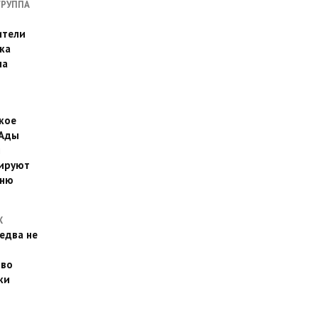
ГРУППА
ители
ка
на
кое
 Ады
й
ируют
йню
Х
едва не
 во
ки