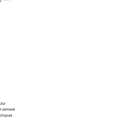
ска
0‑летней
оторая