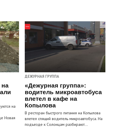
ДЕЖУРНАЯ ГРУППА
 на
«Дежурная группа»:
пали
водитель микроавтобуса
влетел в кафе на
Копылова
уются на
В ресторан быстрого питания на Копылова
це Новая
влетел спящий водитель микроавтобуса. На
подъезде к Солонцам разбирают…