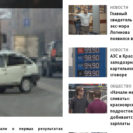
НОВОСТИ
Главный
свидетель
экс-мэра
Логинова
появился в
НОВОСТИ
АЗС в Кра
заподозри
картельно
сговоре
ОБЩЕСТВО
«Начали м
сливать»:
красноярс
подросток
добиваетс
зарплаты
зали о первых результатах