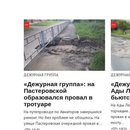
ДЕЖУРНАЯ ГРУППА
ДЕЖУРНАЯ
«Дежурная группа»: на
«Дежу
Пастеровской
Ады Л
образовался провал в
бьютс
тротуаре
На Ады Ле
торчащие 
На путепроводе по Авиаторов завершился
провал в 
ремонт. Но без проблем не обошлось. На
мосту…
улице Пастеровская очередной провал в…
1821