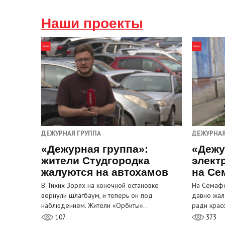
Наши проекты
ДЕЖУРНАЯ ГРУППА
ДЕЖУРНАЯ
«Дежурная группа»:
«Дежу
жители Студгородка
элект
жалуются на автохамов
на Се
В Тихих Зорях на конечной остановке
На Семафо
вернули шлагбаум, и теперь он под
давно жал
наблюдением. Жители «Орбиты»…
ради крас
107
373