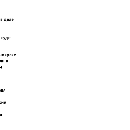
 в деле
 суде
сноярске
ли в
м
еня
кий
я