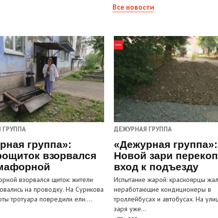
Все новости
 ГРУППА
ДЕЖУРНАЯ ГРУППА
рная группа»:
«Дежурная группа»:
рощиток взорвался
Новой зари переко
мафорной
вход к подъезду
рной взорвался щиток: жители
Испытание жарой: красноярцы жал
овались на проводку. На Сурикова
неработающие кондиционеры в
оты тротуара повредили ели.…
троллейбусах и автобусах. На ули
заря уже…