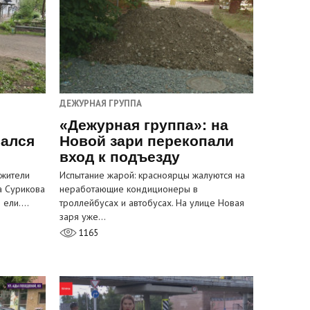
ДЕЖУРНАЯ ГРУППА
«Дежурная группа»: на
вался
Новой зари перекопали
вход к подъезду
 жители
Испытание жарой: красноярцы жалуются на
а Сурикова
неработающие кондиционеры в
и ели.…
троллейбусах и автобусах. На улице Новая
заря уже…
1165