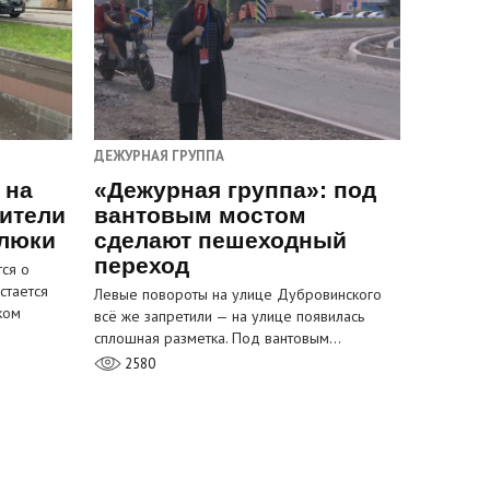
ДЕЖУРНАЯ ГРУППА
 на
«Дежурная группа»: под
ители
вантовым мостом
 люки
сделают пешеходный
переход
ся о
стается
Левые повороты на улице Дубровинского
ком
всё же запретили — на улице появилась
сплошная разметка. Под вантовым…
2580