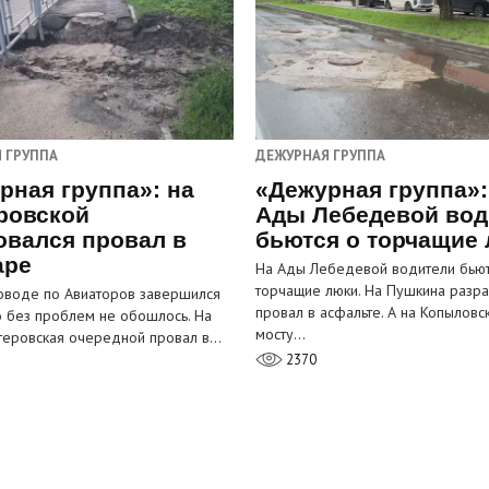
 ГРУППА
ДЕЖУРНАЯ ГРУППА
рная группа»: на
«Дежурная группа»:
ровской
Ады Лебедевой вод
овался провал в
бьются о торчащие
аре
На Ады Лебедевой водители бьют
торчащие люки. На Пушкина разра
оводе по Авиаторов завершился
провал в асфальте. А на Копыловс
о без проблем не обошлось. На
мосту…
теровская очередной провал в…
2370