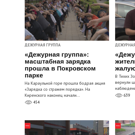
ДЕЖУРНАЯ ГРУППА
ДЕЖУРНАЯ
«Дежурная группа»:
«Дежу
масштабная зарядка
жител
прошла в Покровском
жалую
парке
В Тихих З
вернули ш
На Караульной горе прошла бодрая акция
наблюден
«Зарядка со стражем порядка». На
Киренского наконец начали…
639
454