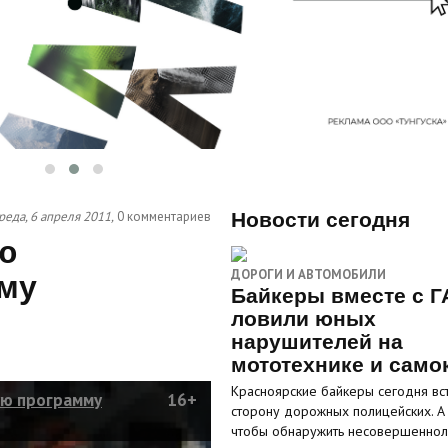
реда, 6 апреля 2011,
0 комментариев
Новости сегодня
ю
ДОРОГИ И АВТОМОБИЛИ
му
Байкеры вместе с Г
ловили юных
нарушителей на
мототехнике и само
Красноярские байкеры сегодня вст
ую программу
16+
сторону дорожных полицейских. А
чтобы обнаружить несовершенно