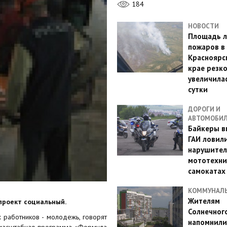
184
НОВОСТИ
Площадь л
пожаров в
Красноярс
крае резк
увеличилас
сутки
ДОРОГИ И
АВТОМОБИ
Байкеры в
ГАИ ловил
нарушител
мототехни
самокатах
КОММУНАЛ
Жителям
проект социальный.
Солнечног
 работников - молодежь, говорят
напомнили
а масштабная программа «Формула