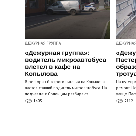
ДЕЖУРНАЯ ГРУППА
ДЕЖУРНАЯ
«Дежурная группа»:
«Дежу
водитель микроавтобуса
Пасте
влетел в кафе на
образ
Копылова
троту
В ресторан быстрого питания на Копылова
На путепр
влетел спящий водитель микроавтобуса. На
ремонт. Н
подъезде к Солонцам разбирают…
улице Пас
1403
2112