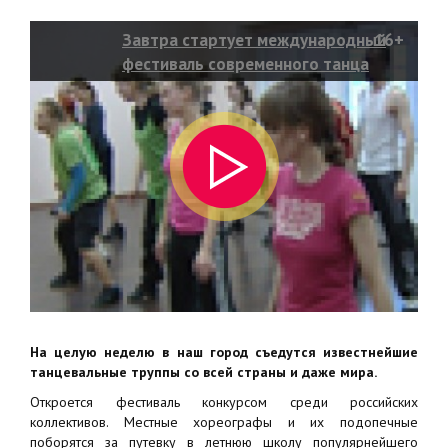
Завтра стартует международный
16+
фестиваль современного танца
«Айседора»
На целую неделю в наш город съедутся известнейшие
танцевальные труппы со всей страны и даже мира.
Откроется фестиваль конкурсом среди российских
коллективов. Местные хореографы и их подопечные
поборятся за путевку в летнюю школу популярнейшего