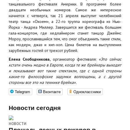
танцевального фестиваля Америки. В программе более
двадцати необычных номеров. Самое же интересное
начнется с четверга, так 21 апреля выступит челябинский
театр танца «Окоем», а 22-го труппа хореографа из Нью-
Йорка - Андреа Миллер. Завершится же фестиваль большим
гала-концертом, где хедлайнером станет танцор Джеймс
Мороу, прославившийся тем, что смог объединить такие стили,
как модерн, джаз и хип-хоп. Цена билетов на выступления
зарубежных гостей от трехсот рублей.
Елена Слободчикова,
организатор фестиваля:
«Это сейчас
кстати очень модно в Европе, когда те же брейкеры выходят
и показывают вот такие спектакли, где с одной стороны
какие-то философские задумки воплощены, а с другой
стороны все это на технике брейка».
Telegram
Вконтакте
Одноклассники
Новости сегодня
НОВОСТИ
Площадь лесных пожаров в