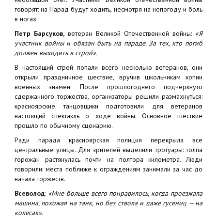
говорят: на Парад будут ходить, несмотря на непогоду и боль
в ногах.
Петр Барсуков,
ветеран Великой Отечественной войны:
«Я
участник войны и обязан быть на параде. За тех, кто погиб
должен выходить в строй».
В настоящий строй попали всего несколько ветеранов, они
открыли праздничное шествие, вручив школьникам копии
военных знамен. После прошлогоднего подчеркнуто
сдержанного торжества, организаторы решили размахнуться:
красноярские танцовщики подготовили для ветеранов
настоящий спектакль о ходе войны. Основное шествие
прошло по обычному сценарию.
Ради парада красноярская полиция перекрыла все
центральные улицы. Для зрителей выделили тротуары: толпа
горожан растянулась почти на полтора километра. Люди
говорили: места поближе к ограждениям занимали за час до
начала торжеств.
Всеволод
:
«Мне больше всего понравилось, когда проезжала
машина, похожая на танк, но без ствола и даже гусениц — на
колесах».