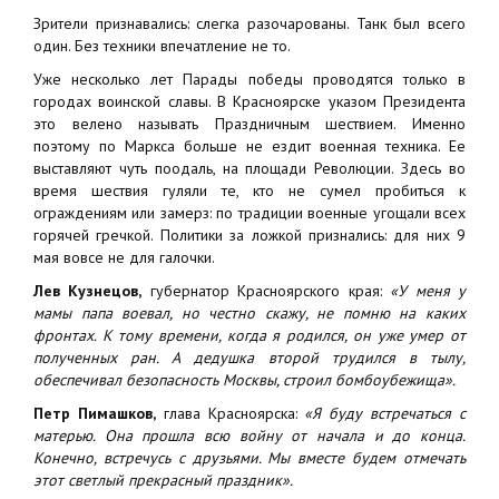
Зрители признавались: слегка разочарованы. Танк был всего
один. Без техники впечатление не то.
Уже несколько лет Парады победы проводятся только в
городах воинской славы. В Красноярске указом Президента
это велено называть Праздничным шествием. Именно
поэтому по Маркса больше не ездит военная техника. Ее
выставляют чуть поодаль, на площади Революции. Здесь во
время шествия гуляли те, кто не сумел пробиться к
ограждениям или замерз: по традиции военные угощали всех
горячей гречкой. Политики за ложкой признались: для них 9
мая вовсе не для галочки.
Лев Кузнецов,
губернатор Красноярского края:
«У меня у
мамы папа воевал, но честно скажу, не помню на каких
фронтах. К тому времени, когда я родился, он уже умер от
полученных ран. А дедушка второй трудился в тылу,
обеспечивал безопасность Москвы, строил бомбоубежища».
Петр Пимашков,
глава Красноярска:
«Я буду встречаться с
матерью. Она прошла всю войну от начала и до конца.
Конечно, встречусь с друзьями. Мы вместе будем отмечать
этот светлый прекрасный праздник».