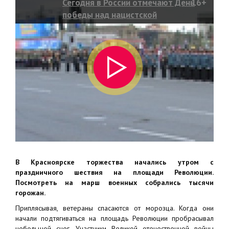
Сегодня в России отмечают День
16+
победы над нацистской
Германией
В Красноярске торжества начались утром с
праздничного шествия на площади Революции.
Посмотреть на марш военных собрались тысячи
горожан.
Приплясывая, ветераны спасаются от морозца. Когда они
начали подтягиваться на площадь Революции пробрасывал
небольшой снег. Участники Великой отечественной войны