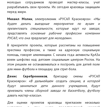
молодых сотрудников проводят мастер-классы, учат
разрабатывать свои проекты. Их сегодня кразовцы защищали
перед жюри.
Михаил Молин
, электролизник «РУСАЛ Красноярск»:
«Мы
будем делать выездные мероприятия по вузам и
презентовать специальности, которые идут на заводе,
представлять основные рабочие профессии компании
РУСАЛ, что она предлагает для молодежи».
В приоритете проекты, которые рассчитаны на повышение
престижа профессии, а также на адресную социальную
помощь, говорят алюминщики. С начала года активисты КрАЗа
взяли шефство над детским социальным центром Росток. На
этом решили не останавливаться и построить для детей поле
для мини-футбола и площадку для стрит-бола.
Денис Серебренников
, бригадир смены «РУСАЛ
Красноярск»:
«В дальнейшем создать секцию, в которой
будут заниматься дети данного учреждения, будут
приезжать члены сборной завода по баскетболу, футболу
давать мастер-классы».
Для оценки проектов кразовцы пригласили несколько