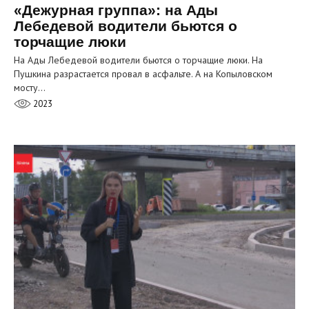
«Дежурная группа»: на Ады
Лебедевой водители бьются о
торчащие люки
На Ады Лебедевой водители бьются о торчащие люки. На
Пушкина разрастается провал в асфальте. А на Копыловском
мосту…
2023