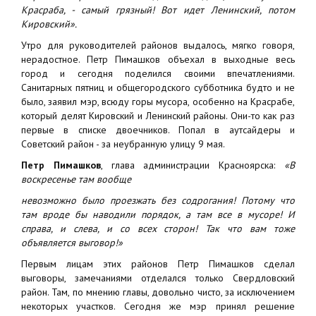
Красраба, - самый грязный! Вот идет Ленинский, потом
Кировский».
Утро для руководителей районов выдалось, мягко говоря,
нерадостное. Петр Пимашков объехал в выходные весь
город и сегодня поделился своими впечатлениями.
Санитарных пятниц и общегородского субботника будто и не
было, заявил мэр, всюду горы мусора, особенно на Красрабе,
который делят Кировский и Ленинский районы. Они-то как раз
первые в списке двоечников. Попал в аутсайдеры и
Советский район - за неубранную улицу 9 мая.
Петр Пимашков
, глава администрации Красноярска:
«В
воскресенье там вообще
невозможно было проезжать без содрогания! Потому что
там вроде бы наводили порядок, а там все в мусоре! И
справа, и слева, и со всех сторон! Так что вам тоже
объявляется выговор!»
Первым лицам этих районов Петр Пимашков сделал
выговоры, замечаниями отделался только Свердловский
район. Там, по мнению главы, довольно чисто, за исключением
некоторых участков. Сегодня же мэр принял решение