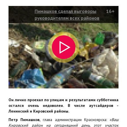
Пимашков сделал выговоры
16+
руководителям всех районов
города за плохую уборку
Он лично проехал по улицам и результатами субботника
остался очень недоволен. В числе аутсайдеров -
Ленинский и Кировский районы.
Петр Пимашков,
глава администрации Красноярска:
«Ваш
Кировский район на сегодняшний день, этот участок