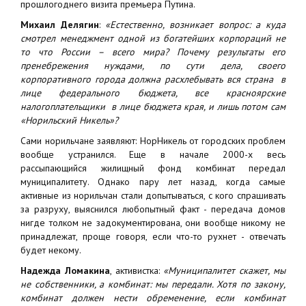
прошлогоднего визита премьера Путина.
Михаил Делягин
:
«Естественно, возникает вопрос: а куда
смотрел менеджмент одной из богатейших корпораций не
то что России – всего мира? Почему результаты его
пренебрежения нуждами, по сути дела, своего
корпоративного города должна расхлебывать вся страна в
лице федерального бюджета, все красноярские
налогоплательщики в лице бюджета края, и лишь потом сам
«Норильский Никель»?
Сами норильчане заявляют: НорНикель от городских проблем
вообще устранился. Еще в начале 2000-х весь
рассыпающийся жилищный фонд комбинат передал
муниципалитету. Однако пару лет назад, когда самые
активные из норильчан стали допытываться, с кого спрашивать
за разруху, выяснился любопытный факт - передача домов
нигде толком не задокументирована, они вообще никому не
принадлежат, проще говоря, если что-то рухнет - отвечать
будет некому.
Надежда Ломакина
, активистка:
«Муниципалитет скажет, мы
не собственники, а комбинат: мы передали. Хотя по закону,
комбинат должен нести обременение, если комбинат