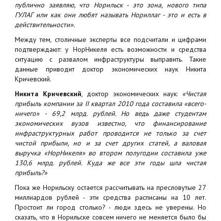
публично заявляю, что Норильск - это зона, нового типа
ГУЛАГ или как они любят называть Нориллаг - это и есть в
действительности».
Между тем, столичные эксперты все подсчитали и цифрами
подтверждают: у НорНикеля есть возможности и средства
ситуацию с развалом инфраструктуры выправить. Такие
данные приводит доктор экономических наук Никита
Кричевский.
Никита Кричевский
, доктор экономических наук:
«Чистая
прибыль компании за II квартал 2010 года составила «всего-
ничего» - 69,2 млрд. рублей. Но ведь даже студентам
экономических вузов известно, что финансирование
инфраструктурных работ проводится не только за счет
чистой прибыли, но и за счет других статей, а валовая
выручка «НорНикеля» во втором полугодии составила уже
130,6 млрд. рублей. Куда же все эти годы шла чистая
прибыль?»
Пока же Норильску остается рассчитывать на пресловутые 27
миллиардов рублей - эти средства расписаны на 10 лет.
Простоит ли город столько? - люди здесь не уверены. Но
сказать, что в Норильске совсем ничего не меняется было бы