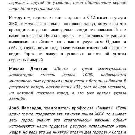
передал, а другой не узаконил, несет обременение первое
лицо. Но все устранились».
Между тем, горожане платят подчас по 8-12 тысяч за услуги
ЖКХ, коммунальные платы постоянно растут, кому и за что
приходится отдавать такие деньги - люди не понимают. После
памятного визита Путина норильчане надеялись, ситуация с
жилищным хозяйством хоть как-то улучшится. Однако и
сейчас, спустя почти год, значительных изменений никто не
видит. Горожане живут в условиях постоянной угрозы
серьезных аварий.
Михаил Делягин
:
«Почти у трети магистральных
коллекторов степень износа 100%, наблюдаются
многочисленные просадки и разрушения бетонных блоков. В
результате потерь, достигающих 40%, тает вечная мерзлота,
на которой построен город, а это уже прямая угроза
аварий».
Араб Шамсадов
, председатель профсоюза «Защита»:
«Если
вдруг где-то прорвется эта хрупкая линия ЖКХ, то вымрет
весь город, значит это стратегически важный объект
используются наши трудовые ресурсы, используются наши
недра, но ведь это же никакой отдачи для города! и когда я