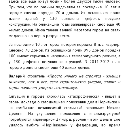
здесь все еще живут люди - более двухсот тысяч человек.
При том, что по разным подсчетам за последние 10 лет в
городе снесли порядка 70-и домов. Из оставшихся почти
тысячи зданий у 130 выявлены дефекты несущих
конструкций. На ближайшие годы запланирован снос еще 40
жилых домов. Из-за таяния вечной мерзлоты город на сваях
медленно, но верно разрушается.
За последние 10 лет город потерял порядка 8 тыс. квартир.
Снесено 70 домов. Из оставшихся почти 995 домов порядка
100 имеют серьезные нарушения температурного режима, а
у 130 дефекты несущих конструкций. В 2011-2012 гг. в
городе должны снести еще 40 жилых домов.
Валерий
, строитель:
«Просто ничего не строится - жилища
никакого, вот и все, если строительство умерло, значит и
город начинает умирать потихоньку».
Ситуация в городе сложилась катастрофическая - пишет в
своем докладе о сегодняшнем положении дел в Норильске и
на комбинате независимый столичный экономист Михаил
Делягин. На улучшение положения с инфраструктурой
потребуются «примерно» 27 млрд. рублей - и эти деньги уже
удалось выбить «НорНикелю» у федерации, во время