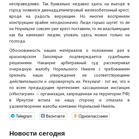
несправедливо. Так буквально недавно здесь на въезде в
город появился двенадцатиметровый железобетонный крест,
вроде на радость верующим. Но многие восприняли
конструкцию крайне неоднозначно. Люди горько шутят: то ли
на Норильске совсем уже крест поставили, то ли властьимущие
как бы намекают людям, уповать здесь можно только на
господа.
Обоснованность наших материалов о положении дел в
красноярском Заполярье подтверждается судебными
решениями. Накануне арбитражный суд рассматривал
очередную жалобу Норильского Никеля с требованием
признать наши утверждения не соответствующими
действительности и опровергнуть их. Результат - тот же, что и
по всем предыдущим претензиям: кассационная инстанция
(«Инстаграм» — организация, запрещенная на территории РФ)
в Иркутске встала на нашу сторону и отказала в
удовлетворении жалобы компании Норильский Никель.
Telegram
Вконтакте
Одноклассники
Новости сегодня