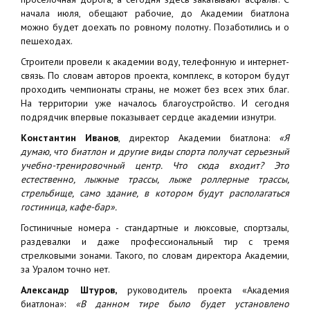
начала июля, обещают рабочие, до Академии биатлона
можно будет доехать по ровному полотну. Позаботились и о
пешеходах.
Строители провели к академии воду, телефонную и интернет-
связь. По словам авторов проекта, комплекс, в котором будут
проходить чемпионаты страны, не может без всех этих благ.
На территории уже началось благоустройство. И сегодня
подрядчик впервые показывает сердце академии изнутри.
Константин Иванов
, директор Академии биатлона:
«Я
думаю, что биатлон и другие виды спорта получат серьезный
учебно-тренировочный центр. Что сюда входит? Это
естественно, лыжные трассы, лыже роллерные трассы,
стрельбище, само здание, в котором будут располагаться
гостиница, кафе-бар».
Гостиничные номера - стандартные и люксовые, спортзалы,
раздевалки и даже профессиональный тир с тремя
стрелковыми зонами. Такого, по словам директора Академии,
за Уралом точно нет.
Александр Штуров,
руководитель проекта «Академия
биатлона»:
«В данном тире было будет установлено