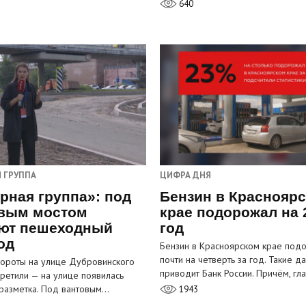
640
 ГРУППА
ЦИФРА ДНЯ
рная группа»: под
Бензин в Краснояр
вым мостом
крае подорожал на 
ют пешеходный
год
од
Бензин в Красноярском крае под
почти на четверть за год. Такие д
ороты на улице Дубровинского
приводит Банк России. Причём, г
претили — на улице появилась
разметка. Под вантовым…
1943