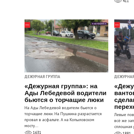
411
ДЕЖУРНАЯ ГРУППА
ДЕЖУРНАЯ
«Дежурная группа»: на
«Дежу
Ады Лебедевой водители
ванто
бьются о торчащие люки
сдела
перех
На Ады Лебедевой водители бьются о
торчащие люки. На Пушкина разрастается
Левые пов
провал в асфальте. А на Копыловском
всё же за
мосту…
сплошная 
1631
1881