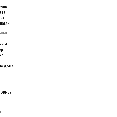
срок
ава
я»
нагян
ЬНЫЕ
ьным
эр
ка
ые дома
е
 ЭВРЗ?
Х