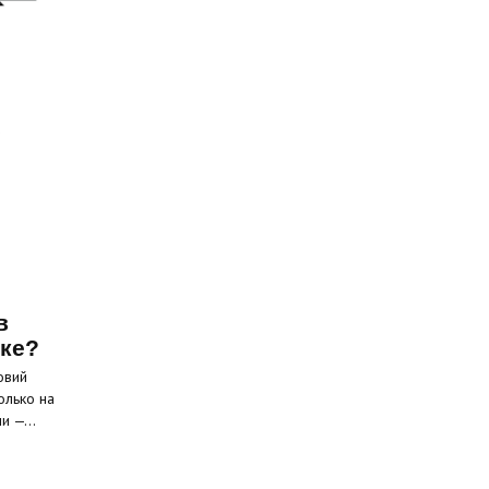
в
ске?
овий
олько на
ели —…