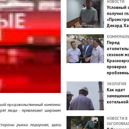
НОВОСТИ
Условный 
получил гл
«Промстро
Декард Ха
КОММУНАЛ
Перед
отопител
сезоном м
Красноярс
проверил
проблемн
ЭКОЛОГИЯ
Как идет
замещени
котельной
шой продовольственный комплекс
орят люди - привлекают широким
НОВОСТИ В
ЗАГОЛОВКА
стороны рынка подороже, здесь