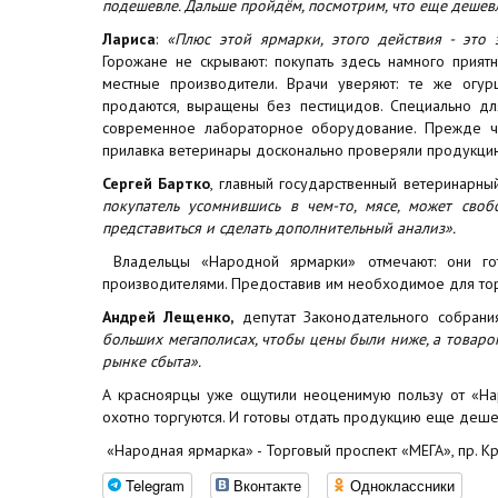
подешевле. Дальше пройдём, посмотрим, что еще дешев
Лариса
:
«Плюс этой ярмарки, этого действия - это 
Горожане не скрывают: покупать здесь намного прият
местные производители. Врачи уверяют: те же огу
продаются, выращены без пестицидов. Специально дл
современное лабораторное оборудование. Прежде ч
прилавка ветеринары досконально проверяли продукци
Сергей Бартко
, главный государственный ветеринарны
покупатель усомнившись в чем-то, мясе, может своб
представиться и сделать дополнительный анализ».
Владельцы «Народной ярмарки» отмечают: они го
производителями. Предоставив им необходимое для то
Андрей Лещенко,
депутат Законодательного собрани
больших мегаполисах, чтобы цены были ниже, а товар
рынке сбыта».
А красноярцы уже ощутили неоценимую пользу от «На
охотно торгуются. И готовы отдать продукцию еще деше
«Народная ярмарка» - Торговый проспект «МЕГА», пр. Кр
Telegram
Вконтакте
Одноклассники