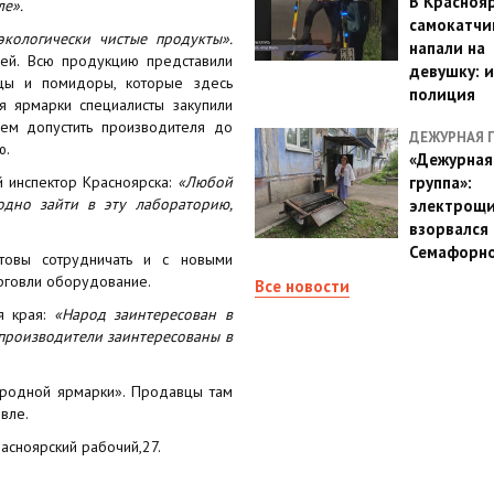
В Красноя
ле».
самокатчи
экологически чистые продукты».
напали на
ней. Всю продукцию представили
девушку: 
рцы и помидоры, которые здесь
полиция
я ярмарки специалисты закупили
ем допустить производителя до
ДЕЖУРНАЯ 
ю.
«Дежурная
й инспектор Красноярска:
«Любой
группа»:
одно зайти в эту лабораторию,
электрощ
взорвался 
Семафорн
товы сотрудничать и с новыми
рговли оборудование.
Все новости
я края:
«Народ заинтересован в
опроизводители заинтересованы в
родной ярмарки». Продавцы там
вле.
асноярский рабочий,27.