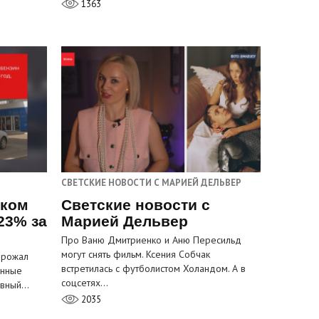
1363
СВЕТСКИЕ НОВОСТИ С МАРИЕЙ ДЕЛЬВЕР
ском
Светские новости с
23% за
Марией Дельвер
Про Ваню Дмитриенко и Аню Пересильд
могут снять фильм. Ксения Собчак
орожал
встретилась с футболистом Холандом. А в
анные
соцсетях…
лавный…
2035