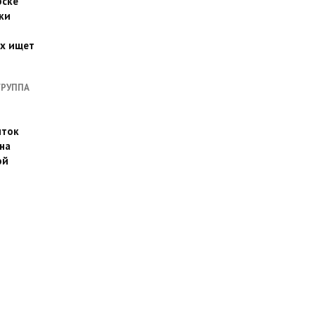
рске
ки
их ищет
ГРУППА
иток
на
ой