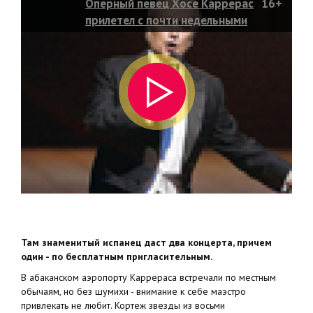
Оперный певец Хосе Каррерас
16+
прилетел с почти недельными
гастролями в Хакасию
Там знаменитый испанец даст два концерта, причем
один - по бесплатным пригласительным.
В абаканском аэропорту Каррераса встречали по местным
обычаям, но без шумихи - внимание к себе маэстро
привлекать не любит. Кортеж звезды из восьми