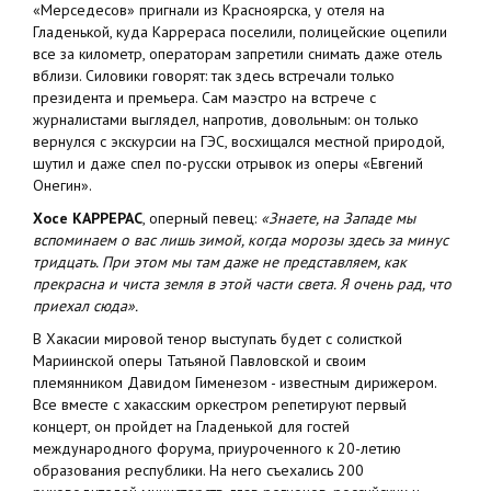
«Мерседесов» пригнали из Красноярска, у отеля на
Гладенькой, куда Каррераса поселили, полицейские оцепили
все за километр, операторам запретили снимать даже отель
вблизи. Силовики говорят: так здесь встречали только
президента и премьера. Сам маэстро на встрече с
журналистами выглядел, напротив, довольным: он только
вернулся с экскурсии на ГЭС, восхищался местной природой,
шутил и даже спел по-русски отрывок из оперы «Евгений
Онегин».
Хосе КАРРЕРАС
, оперный певец:
«Знаете, на Западе мы
вспоминаем о вас лишь зимой, когда морозы здесь за минус
тридцать. При этом мы там даже не представляем, как
прекрасна и чиста земля в этой части света. Я очень рад, что
приехал сюда».
В Хакасии мировой тенор выступать будет с солисткой
Мариинской оперы Татьяной Павловской и своим
племянником Давидом Гименезом - известным дирижером.
Все вместе с хакасским оркестром репетируют первый
концерт, он пройдет на Гладенькой для гостей
международного форума, приуроченного к 20-летию
образования республики. На него съехались 200