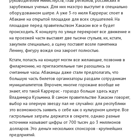
руководителей министерств, глав регионов, российских и
зарубежных ученых. Для них маэстро выступит в специально
оборудованном шатре. А уже 3-го июля Каррерас споет в
Абакане на открытой площадке для всех слушателей. На
площадке перед правительством Хакасии все и будет
происходить. К концерту по улице перекроют все движение и
на проезжей части выставят две тысячи стульев, их, кстати,
закупили специально, а сцену поставят возле памятника
Ленину, фигуру вождя она закроет полностью.
Кстати, попасть на концерт могли все желающие, позвонив в
филармонию, но пригласительные там разошлись за
считанные часы. Абаканцы даже стали предполагать, что
большую часть билетов организаторы раздали сотрудникам
муниципалитетов. Впрочем, многие горожане вообще не
знают, кто такой Каррерас - гораздо больше здесь ждут
Владимира Кузьмина. В самом правительстве Хакасии говорят,
выбор на оперную звезду пал не случайно: для республики
это возможность заявить о себе как о культурном центре. Все
гастрольные затраты держатся в секрете, однако разные
источники называют цифры от 700 тысяч до 3 миллионов
долларов. Это деньги нескольких спонсоров - крупнейших
предприятий.