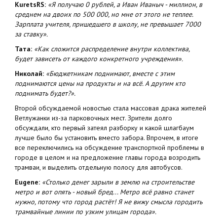
KuretsRS:
«Я получаю 0 рублей, а Иван Иваныч - миллион, в
среднем на двоих по 500 000, но мне от этого не теплее.
Зарплата учителя, пришедшего в школу, не превышает 7000
за ставку».
Тата:
«Как сложится распределение внутри коллектива,
будет зависеть от каждого конкретного учреждения».
Николай:
«Бюджетникам поднимают, вместе с этим
поднимаются цены на продукты и на всё. А другим кто
поднимать будет?».
Второй обсуждаемой новостью стала массовая драка жителей
Ветлужанки из-за парковочных мест. Зрители долго
обсуждали, кто первый затеял разборку и какой шлагбаум
лучше было бы установить вместо забора. Впрочем, в итоге
все переключились на обсуждение транспортной проблемы в
городе в целом и на предложение главы города возродить
трамваи, и выделить отдельную полосу для автобусов.
Eugene:
«Столько денег зарыли в землю на строительстве
метро и вот опять - новый бред... Метро всё равно станет
нужно, потому что город растёт! Я не вижу смысла городить
трамвайные линии по узким улицам города».