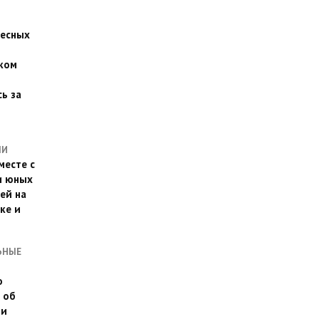
есных
ком
о
ь за
ЛИ
месте с
и юных
ей на
ке и
ЬНЫЕ
о
 об
ии