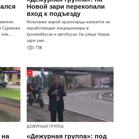
вался
Новой зари перекопали
вход к подъезду
 жители
Испытание жарой: красноярцы жалуются на
а Сурикова
неработающие кондиционеры в
и ели.…
троллейбусах и автобусах. На улице Новая
заря уже…
738
ДЕЖУРНАЯ ГРУППА
 на
«Дежурная группа»: под