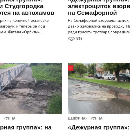
и Студгородка
электрощиток взор
тся на автохамов
на Семафорной
орях на конечной остановке
На Семафорной взорвался щиток:
лагбаум, и теперь он под
давно жаловались на проводку. Н
ием. Жители «Орбиты»…
ради красоты тротуара повредил
535
 ГРУППА
ДЕЖУРНАЯ ГРУППА
рная группа»: на
«Дежурная группа»: