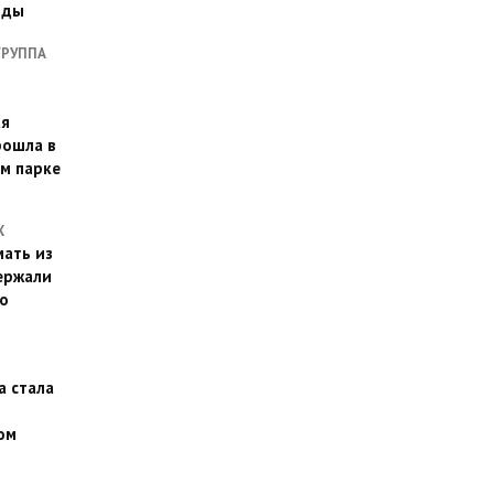
оды
ГРУППА
ая
рошла в
м парке
Х
ать из
ержали
о
а стала
ом