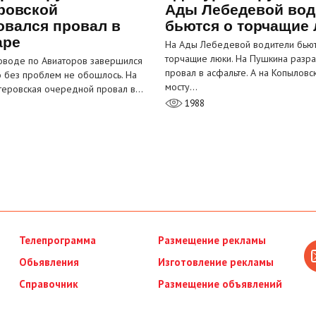
ровской
Ады Лебедевой вод
овался провал в
бьются о торчащие
аре
На Ады Лебедевой водители бьют
торчащие люки. На Пушкина разра
оводе по Авиаторов завершился
провал в асфальте. А на Копыловс
о без проблем не обошлось. На
мосту…
теровская очередной провал в…
1988
Телепрограмма
Размещение рекламы
Обьявления
Изготовление рекламы
Справочник
Размещение объявлений