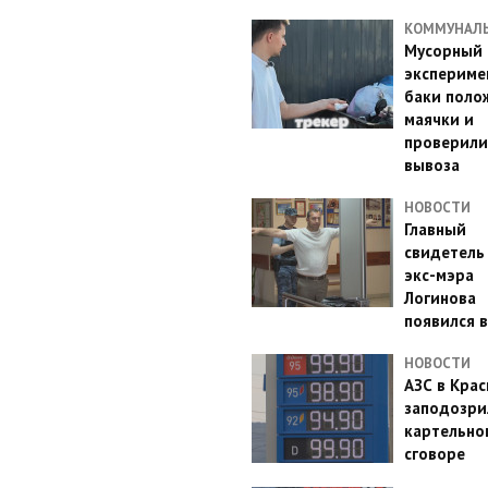
КОММУНАЛ
Мусорный
эксперимен
баки поло
маячки и
проверили
вывоза
НОВОСТИ
Главный
свидетель
экс-мэра
Логинова
появился в
НОВОСТИ
АЗС в Кра
заподозри
картельно
сговоре