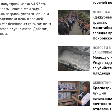
горячей в
й популярной марки АИ-92 там
е повышение в этом году. С
ДЕЖУРНАЯ 
ьцы заправок уверяли, что цена
«Дежурная
подтягивают цены к верхней
группа»:
ают с бензиновым кризисом июня,
масштабн
ссово едут на озера. Добавим,
зарядка п
жними.
Покровско
НОВОСТИ В
ЗАГОЛОВКА
Молодую м
Ужура зад
за убийств
младенца
ОБЩЕСТВО
Красноярк
лучшим
начальник
почтового
отделения