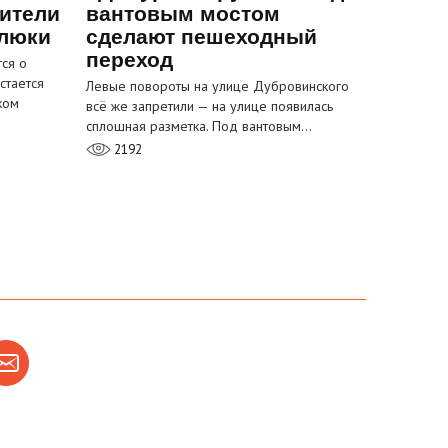
ители
вантовым мостом
 люки
сделают пешеходный
переход
ся о
стается
Левые повороты на улице Дубровинского
ком
всё же запретили — на улице появилась
сплошная разметка. Под вантовым…
2192