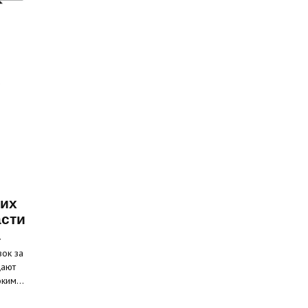
ких
асти
а
вок за
щают
соким…