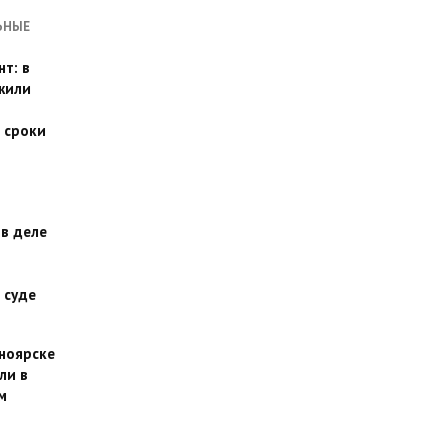
ЬНЫЕ
т: в
жили
 сроки
 в деле
 суде
сноярске
ли в
м