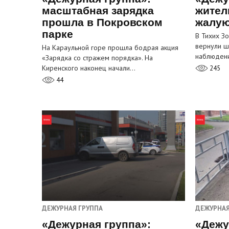
масштабная зарядка
жител
прошла в Покровском
жалую
парке
В Тихих З
вернули ш
На Караульной горе прошла бодрая акция
наблюден
«Зарядка со стражем порядка». На
Киренского наконец начали…
245
44
ДЕЖУРНАЯ ГРУППА
ДЕЖУРНАЯ
«Дежурная группа»:
«Дежу