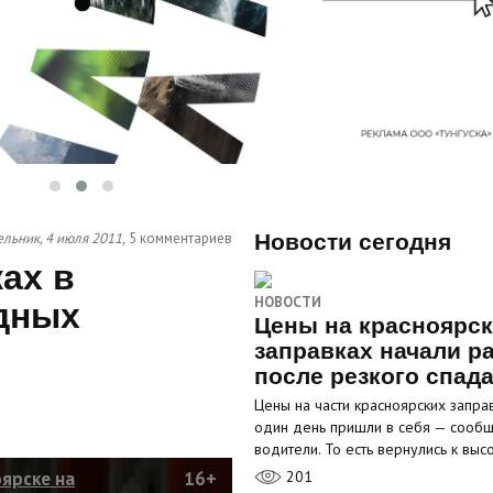
льник, 4 июля 2011,
5 комментариев
Новости сегодня
ах в
НОВОСТИ
дных
Цены на красноярс
заправках начали р
после резкого спад
Цены на части красноярских запра
один день пришли в себя — сооб
водители. То есть вернулись к вы
ярске на
16+
201