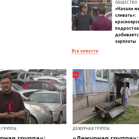
ОБЩЕСТВО
«Начали м
сливать»:
красноярс
подросток
добиваетс
зарплаты
Все новости
 ГРУППА
ДЕЖУРНАЯ ГРУППА
рная группа»:
«Дежурная группа»: