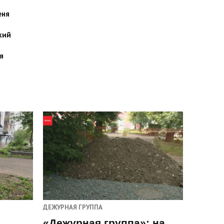
еня
кий
я
ДЕЖУРНАЯ ГРУППА
«Дежурная группа»: на