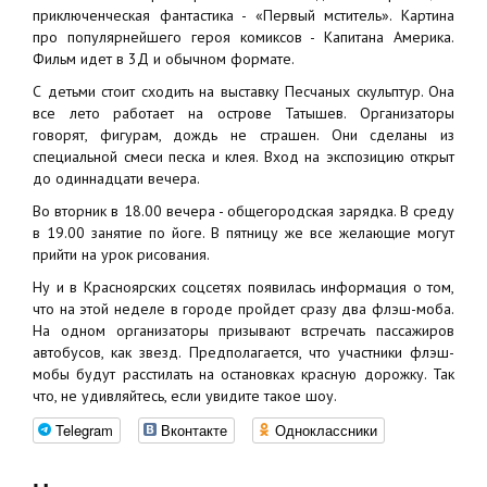
приключенческая фантастика - «Первый мститель». Картина
про популярнейшего героя комиксов - Капитана Америка.
Фильм идет в 3Д и обычном формате.
С детьми стоит сходить на выставку Песчаных скульптур. Она
все лето работает на острове Татышев. Организаторы
говорят, фигурам, дождь не страшен. Они сделаны из
специальной смеси песка и клея. Вход на экспозицию открыт
до одиннадцати вечера.
Во вторник в 18.00 вечера - общегородская зарядка. В среду
в 19.00 занятие по йоге. В пятницу же все желающие могут
прийти на урок рисования.
Ну и в Красноярских соцсетях появилась информация о том,
что на этой неделе в городе пройдет сразу два флэш-моба.
На одном организаторы призывают встречать пассажиров
автобусов, как звезд. Предполагается, что участники флэш-
мобы будут расстилать на остановках красную дорожку. Так
что, не удивляйтесь, если увидите такое шоу.
Telegram
Вконтакте
Одноклассники