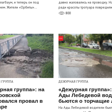
лагбаум, и теперь он под
давно жаловались на проводку. Н
ием. Жители «Орбиты»…
ради красоты тротуара повредил
800
 ГРУППА
ДЕЖУРНАЯ ГРУППА
рная группа»: на
«Дежурная группа»:
ровской
Ады Лебедевой вод
овался провал в
бьются о торчащие
аре
На Ады Лебедевой водители бьют