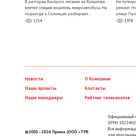
В ресторан быстрого питания на Копылова
На путепр
влетел спящий водитель микроавтобуса. На
ремонт. Н
подъезде к Солонцам разбирают…
улице Пас
1254
1978
Новости
О Компании
Наши проекты
Контакты
Наши менеджеры
Рейтинг телеканалов
Официальный с
ОГРН 1022402
Вся информаци
©2001–2026 Прима (ООО «ТРК
для персональ