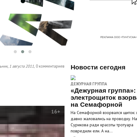
ник, 1 августа 2011,
0 комментариев
Новости сегодня
ДЕЖУРНАЯ ГРУППА
«Дежурная группа»:
электрощиток взорв
на Семафорной
16+
На Семафорной взорвался щиток: 
давно жаловались на проводку. На
Сурикова ради красоты тротуара
повредили ели. А на…