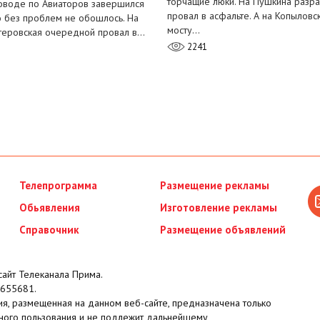
торчащие люки. На Пушкина разра
оводе по Авиаторов завершился
провал в асфальте. А на Копыловс
о без проблем не обошлось. На
мосту…
теровская очередной провал в…
2241
Телепрограмма
Размещение рекламы
Обьявления
Изготовление рекламы
Справочник
Размещение объявлений
айт Телеканала Прима.
655681.
я, размещенная на данном веб-сайте, предназначена только
ного пользования и не подлежит дальнейшему