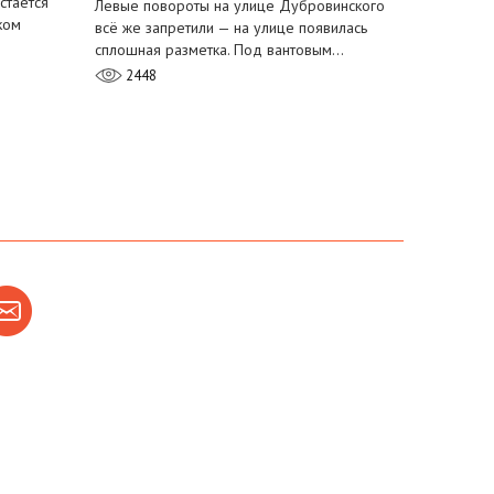
стается
Левые повороты на улице Дубровинского
ком
всё же запретили — на улице появилась
сплошная разметка. Под вантовым…
2448