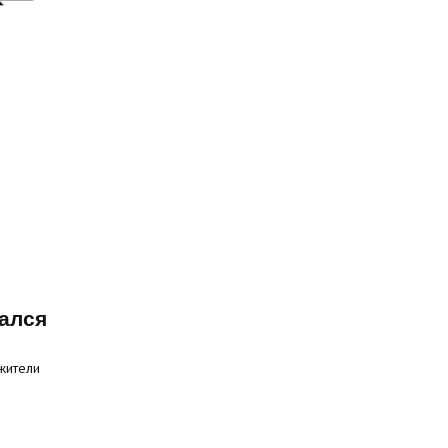
ался
жители