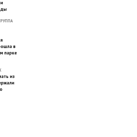
ии
оды
ГРУППА
ая
рошла в
м парке
Х
ать из
ержали
о