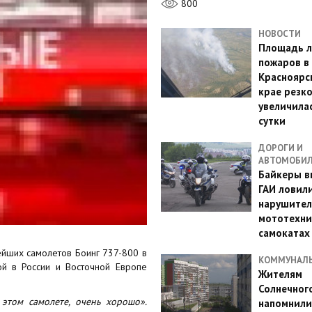
800
НОВОСТИ
Площадь л
пожаров в
Красноярс
крае резк
увеличилас
сутки
ДОРОГИ И
АВТОМОБИ
Байкеры в
ГАИ ловил
нарушител
мототехни
самокатах
ейших самолетов Боинг 737-800 в
КОММУНАЛ
вой в России и Восточной Европе
Жителям
Солнечног
этом самолете, очень хорошо».
напомнили