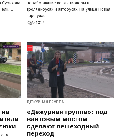
а Сурикова
неработающие кондиционеры в
и ели.…
троллейбусах и автобусах. На улице Новая
заря уже…
1017
ДЕЖУРНАЯ ГРУППА
 на
«Дежурная группа»: под
ители
вантовым мостом
 люки
сделают пешеходный
переход
ся о