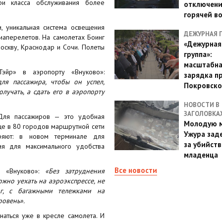
ри класса обслуживания более
отключен
горячей в
, уникальная система освещения
ДЕЖУРНАЯ 
иаперелетов. На самолетах Боинг
«Дежурная
оскву, Краснодар и Сочи. Полеты
группа»:
масштабн
ЮТэйр» в аэропорту «Внуково»:
зарядка п
я пассажира, чтобы он успел,
Покровско
лучать, а сдать его в аэропорту
НОВОСТИ В
ЗАГОЛОВКА
Для пассажиров — это удобная
Молодую м
еще в 80 городов маршрутной сети
Ужура зад
ряют: в новом терминале для
за убийств
ия для максимального удобства
младенца
Все новости
та «Внуково»:
«Без затруднения
ожно уехать на аэроэкспрессе, не
г, с багажными тележками на
ровень».
аться уже в кресле самолета. И