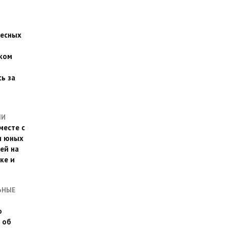
есных
ком
о
ь за
ЛИ
месте с
и юных
ей на
ке и
ЬНЫЕ
о
 об