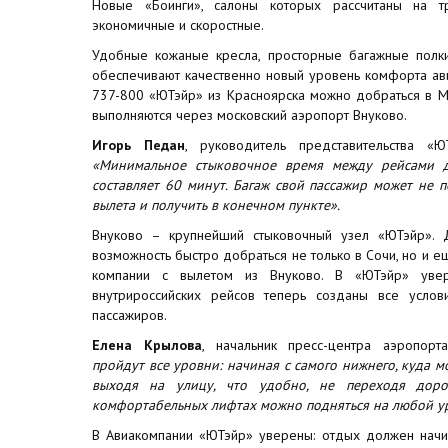
Новые «Боинги», салоны которых рассчитаны на т
экономичные и скоростные.
Удобные кожаные кресла, просторные багажные полки
обеспечивают качественно новый уровень комфорта ав
737-800 «ЮТэйр» из Красноярска можно добраться в М
выполняются через московский аэропорт Внуково.
Игорь Педан
, руководитель представительства «
«Минимальное стыковочное время между рейсами дл
составляет 60 минут. Багаж свой пассажир может не по
вылета и получить в конечном пункте».
Внуково – крупнейший стыковочный узел «ЮТэйр». 
возможность быстро добраться не только в Сочи, но и 
компании с вылетом из Внуково. В «ЮТэйр» уве
внутрироссийских рейсов теперь созданы все услов
пассажиров.
Елена Крылова
, начальник пресс-центра аэропор
пройдут все уровни: начиная с самого нижнего, куда м
выходя на улицу, что удобно, не переходя доро
комфортабельных лифтах можно подняться на любой у
В Авиакомпании «ЮТэйр» уверены: отдых должен начин