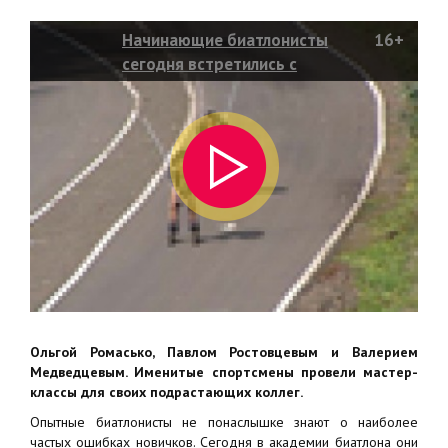
Начинающие биатлонисты
16+
сегодня встретились с
олимпийскими чемпионами
Ольгой Ромасько, Павлом Ростовцевым и Валерием
Медведцевым. Именитые спортсмены провели мастер-
классы для своих подрастающих коллег.
Опытные биатлонисты не понаслышке знают о наиболее
частых ошибках новичков. Сегодня в академии биатлона они