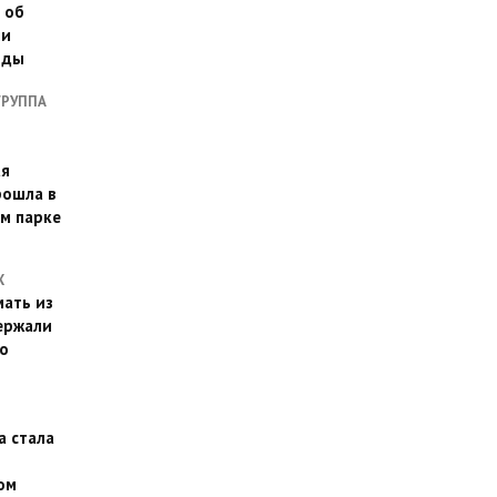
 об
ии
оды
ГРУППА
ая
рошла в
м парке
Х
ать из
ержали
о
а стала
ом