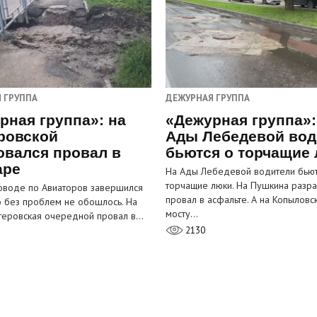
 ГРУППА
ДЕЖУРНАЯ ГРУППА
рная группа»: на
«Дежурная группа»:
ровской
Ады Лебедевой вод
овался провал в
бьются о торчащие
аре
На Ады Лебедевой водители бьют
торчащие люки. На Пушкина разра
оводе по Авиаторов завершился
провал в асфальте. А на Копыловс
о без проблем не обошлось. На
мосту…
теровская очередной провал в…
2130