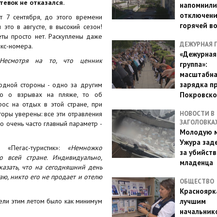
утевок не отказался.
напомнили
отключен
т 7 сентября, до этого времени
горячей в
это в августе, в высокий сезон!
ты просто нет. Раскуплены даже
ДЕЖУРНАЯ 
юкс-номера.
«Дежурная
Несмотря на то, что ценник
группа»:
масштабн
зарядка п
 одной стороны - одно за другим
то о взрывах на пляже, то об
Покровско
рос на отдых в этой стране, при
торы уверены: все эти отравления
НОВОСТИ В
ЗАГОЛОВКА
го очень часто главный параметр -
Молодую м
Ужура зад
 «Пегас-туристик»:
«Немножко
за убийств
 всей стране. Индивидуально,
младенца
казать, что на сегодняшний день
аю, никто его не продает и отелю
ОБЩЕСТВО
Красноярк
дели этим летом было как минимум
лучшим
начальник