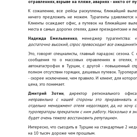
отравлениях, взрыве на пляже, авариях - никто от п
К сожалению, все рейсы раскуплены, ближайший выле
ничего предложить не можем. Турагенты удивляются: и 
Клиенты осаждают офис, а путевок на ближайшие выле
места в самых дорогих отелях, даже президентские и л
Надежда Емельяненко
, менеджер турагентства:
«
достаточно высокий, спрос превосходит все ожидания!»
Это, говорят специалисты, главный парадокс сезона. С
сообщения то о массовых отравлениях в отелях, 
автокатастрофах в Турции, с другой - повышенный сп
полном отсутствии горящих, дешевых путевок. Туропера
- скорее исключение, чем правило. И клиент, для которо
цена, это понимает.
Дмитрий Зотин
, директор регионального офиса
неправильно с нашей стороны это приравнивать ко
отдельно менеджмент отеля недоглядел, да, но хочу с
туроператоры прекратили с ним работу. Насколько я зн
будет очень тяжело восстановить репутацию».
Интересно, что съездить в Турцию на стандартные 2 не
на 10 тысяч дороже чем прошлым.