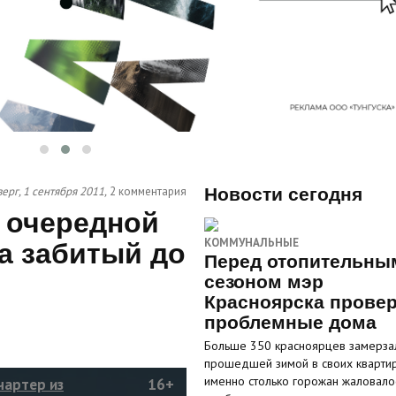
ерг, 1 сентября 2011,
2 комментария
Новости сегодня
 очередной
КОММУНАЛЬНЫЕ
а забитый до
Перед отопительны
сезоном мэр
Красноярска прове
проблемные дома
Больше 350 красноярцев замерза
прошедшей зимой в своих кварти
именно столько горожан жаловало
чартер из
16+