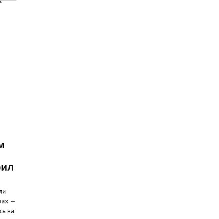
м
рил
ли
рах —
сь на