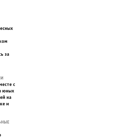
есных
ком
о
ь за
ЛИ
месте с
и юных
ей на
ке и
ЬНЫЕ
о