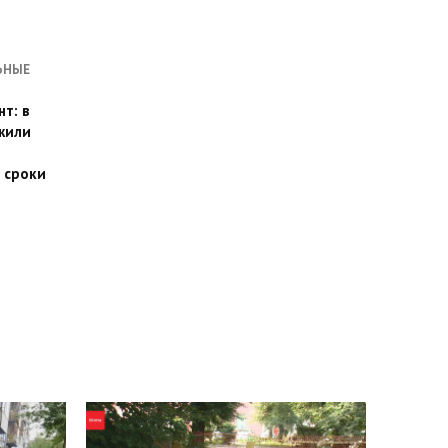
ЬНЫЕ
т: в
жили
 сроки