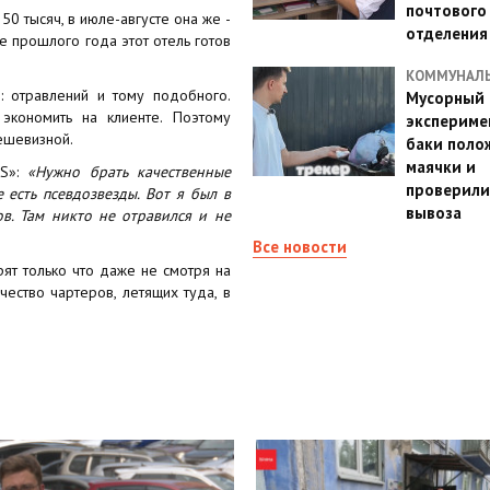
почтового
50 тысяч, в июле-августе она же -
отделения
ае прошлого года этот отель готов
КОММУНАЛ
: отравлений и тому подобного.
Мусорный
экономить на клиенте. Поэтому
эксперимен
дешевизной.
баки поло
маячки и
-S»:
«Нужно брать качественные
проверили
 есть псевдозвезды. Вот я был в
вывоза
ов. Там никто не отравился и не
Все новости
ят только что даже не смотря на
ество чартеров, летящих туда, в