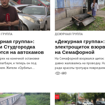
 ГРУППА
ДЕЖУРНАЯ ГРУППА
рная группа»:
«Дежурная группа»:
и Студгородка
электрощиток взор
тся на автохамов
на Семафорной
орях на конечной остановке
На Семафорной взорвался щиток:
лагбаум, и теперь он под
давно жаловались на проводку. Н
ием. Жители «Орбиты»…
ради красоты тротуара повредил
680