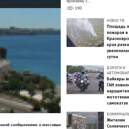
проблему с…
190
НОВОСТИ
Площадь л
пожаров в
Красноярс
крае резк
увеличилас
сутки
ДОРОГИ И
АВТОМОБИ
Байкеры в
ГАИ ловил
нарушител
мототехни
самокатах
КОММУНАЛ
Жителям
енной сообщениями о массовых
Солнечног