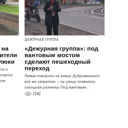
ДЕЖУРНАЯ ГРУППА
 на
«Дежурная группа»: под
ители
вантовым мостом
 люки
сделают пешеходный
переход
ся о
стается
Левые повороты на улице Дубровинского
ком
всё же запретили — на улице появилась
сплошная разметка. Под вантовым…
2342