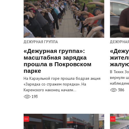
ДЕЖУРНАЯ ГРУППА
ДЕЖУРНАЯ
«Дежурная группа»:
«Дежу
масштабная зарядка
жител
прошла в Покровском
жалую
парке
В Тихих З
вернули ш
На Караульной горе прошла бодрая акция
наблюден
«Зарядка со стражем порядка». На
Киренского наконец начали…
386
193