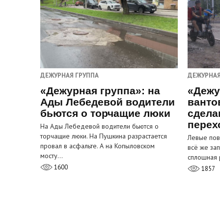
ДЕЖУРНАЯ ГРУППА
ДЕЖУРНАЯ
«Дежурная группа»: на
«Дежу
Ады Лебедевой водители
ванто
бьются о торчащие люки
сдела
перех
На Ады Лебедевой водители бьются о
торчащие люки. На Пушкина разрастается
Левые пов
провал в асфальте. А на Копыловском
всё же за
мосту…
сплошная 
1600
1857