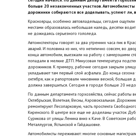
больше 20 незаконченных участков. Автомобилисты
дорожники собираются все доделывать, успеют ли, в
Красноярцы, особенно автовладельцы, сегодня ощутили
местами образовалась небольшая наледь, десятки водит
не дожидаясь серьезного гололеда.
Автоинспекторы говорят: за два утренних часа пик в К
аварий. И половина из них, что нетипично совсем, во дв
конца автомобили, выезжали на работу с замерзшими стё
попадали в мелкие ДТП. Минусовая температура подстег
дорожников. К примеру, рабочие сегодня закрыли улицу
укладывают там первый слой асфальта. До конца сезона у 
октября, как и рапортовали чиновники весной, большая
должна завершиться. Сегодня в городе больше 20 недо
По данным департамента горхозяйства, сейчас работы ве
Октябрьская, Взлетная, Весны, Аэровокзальная. Дорожни
ремонтируют Лесопарковую, часть проспекта Свободного
Киренского. В центре все еще не доделаны участок Дуб
Сурикова от улицы Ленина вниз к Каче. В Советском раб
Металлургов, Ястынской и Гайдашовке.
Автомобилисты переживают: многие основные магистрал