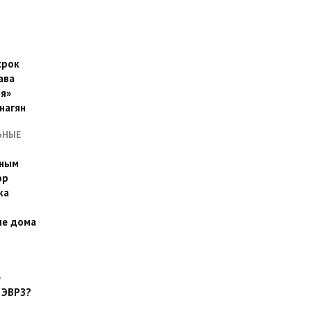
срок
ава
я»
нагян
ЬНЫЕ
ьным
эр
ка
ые дома
е
 ЭВРЗ?