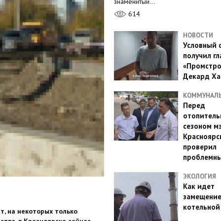
знаменитый…
614
НОВОСТИ
Условный 
получил гл
«Промстро
Декард Ха
КОММУНАЛ
Перед
отопител
сезоном м
Красноярс
проверил
проблемн
ЭКОЛОГИЯ
Как идет
замещени
котельной
нт, на некоторых только
ства, в Красноярске сейчас