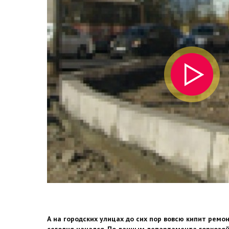
А на городских улицах до сих пор вовсю кипит ремо
сегодня начался. По данным департамента горхозяй