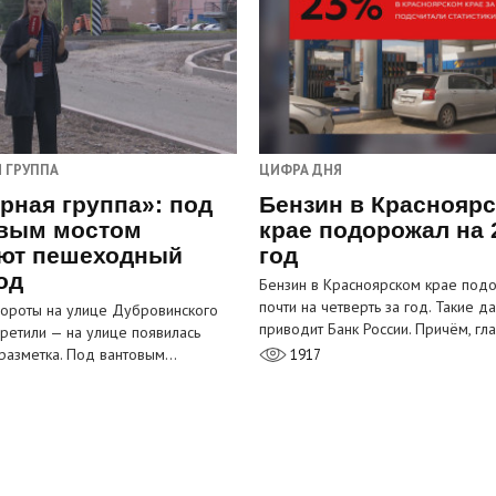
 ГРУППА
ЦИФРА ДНЯ
рная группа»: под
Бензин в Краснояр
вым мостом
крае подорожал на 
ют пешеходный
год
од
Бензин в Красноярском крае под
почти на четверть за год. Такие д
ороты на улице Дубровинского
приводит Банк России. Причём, г
претили — на улице появилась
разметка. Под вантовым…
1917