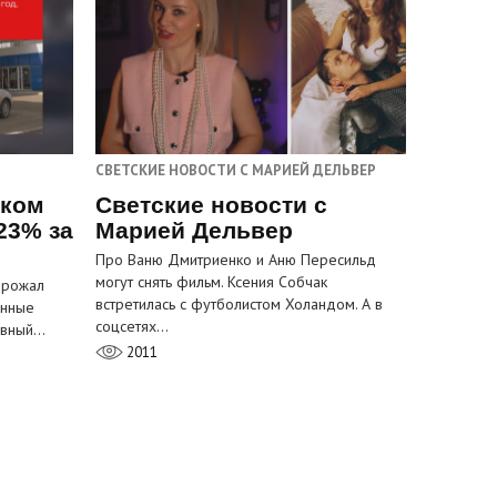
СВЕТСКИЕ НОВОСТИ С МАРИЕЙ ДЕЛЬВЕР
ском
Светские новости с
23% за
Марией Дельвер
Про Ваню Дмитриенко и Аню Пересильд
могут снять фильм. Ксения Собчак
орожал
встретилась с футболистом Холандом. А в
анные
соцсетях…
лавный…
2011