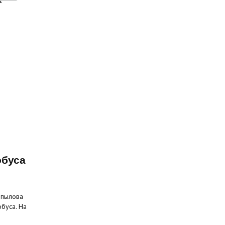
обуса
опылова
буса. На