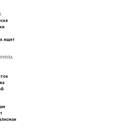
Х
рске
ки
их ищет
ГРУППА
иток
на
ой
ам
т
алисман