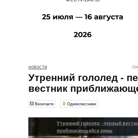
Сре
НОВОСТИ
Утренний гололед - п
вестник приближающ
Вконтакте
Одноклассники
Утренний гололед - первый вестн
приближающейся зимы