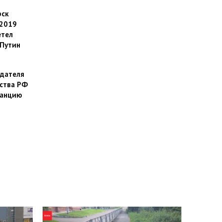
рск
 2019
етел
Путин
дателя
ства РФ
танцию