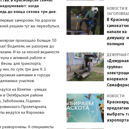
 недоумевают: когда
НОВОСТИ В
едь до конца сезона три дня.
ЗАГОЛОВКА
В Красноя
 первые заморозки. На дорогах
самокатчи
елей решили тут же переобуться,
напали на
девушку: 
расноярске произошло больше 30
полиция
орах! Водители, не разогрев до
клами. И из-за плохой видимости
ДЕЖУРНАЯ 
нула к активной работе и
«Дежурная
 Весны для транспорта,
группа»:
них, по сути, три дня. К 1
электрощ
 дорожная кампания в городе
взорвался 
деланных участков.
Семафорн
дутся на Взлетке - улицах
ки в Октябрьском районе
НОВОСТИ
, Забобонова, Годенко-
Красноярц
ровинского-Пролетариата,
предлагаю
оты ведутся на Воронова-
выбрать т
аэропорта
и разворочены. А специалисты