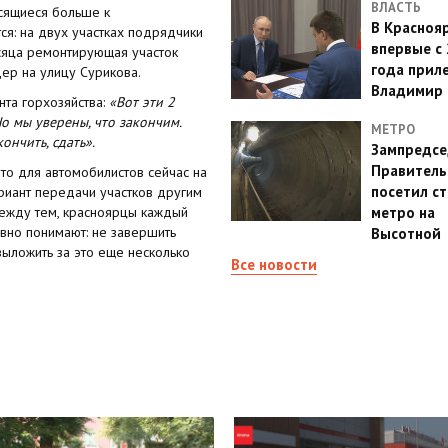
ВЛАСТЬ
осящиеся больше к
В Красноя
тся: на двух участках подрядчики
впервые с
есяца ремонтирующая участок
года прил
ер на улицу Сурикова.
Владимир 
та горхозяйства:
«Вот эти 2
Но мы уверены, что закончим.
МЕТРО
ончить, сдать».
Зампредсе
Правитель
что для автомобилистов сейчас на
посетил с
ариант передачи участков другим
ежду тем, красноярцы каждый
метро на
явно понимают: не завершить
Высотной
выложить за это еще несколько
Все новости