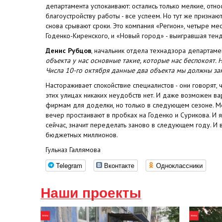
департамента успокаивают: остались только мелкие, отн
благоустройству работы - все успеем. Но тут же признаю
снова срывают сроки. Это компания «Регион», четыре м
Годенко-Киренского, и «Новый город» - выигравшая тенд
Денис Рубцов
, начальник отдела технадзора департамен
объекта у нас основные такие, которые нас беспокоят. 
Числа 10-го октября данные два объекта мы должны зак
Настораживает спокойствие специалистов - они говорят, 
этих улицах никаких неудобств нет. И даже возможен в
фирмам для доделки, но только в следующем сезоне. М
вечер простаивают в пробках на Годенко и Сурикова. И 
сейчас, значит переделать заново в следующем году. И 
бюджетных миллионов.
Гульназ Галлямова
Telegram
Вконтакте
Одноклассники
Наши проекты