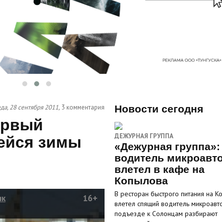
да, 28 сентября 2011,
3 комментария
Новости сегодня
ервый
ДЕЖУРНАЯ ГРУППА
ейся зимы
«Дежурная группа»:
водитель микроавт
влетел в кафе на
Копылова
В ресторан быстрого питания на К
ик
16+
влетел спящий водитель микроавто
подъезде к Солонцам разбирают