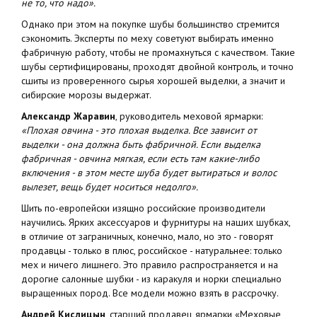
не то, что надо».
Однако при этом на покупке шубы большинство стремится
сэкономить. Эксперты по меху советуют выбирать именно
фабричную работу, чтобы не промахнуться с качеством. Такие
шубы сертифицированы, проходят двойной контроль, и точно
сшиты из проверенного сырья хорошей выделки, а значит и
сибирские морозы выдержат.
Александр Жаравин
, руководитель меховой ярмарки:
«Плохая овчина - это плохая выделка. Все зависит от
выделки - она должна быть фабричной. Если выделка
фабричная - овчина мягкая, если есть там какие-либо
включения - в этом месте шуба будет вытираться и волос
вылезет, вещь будет носиться недолго».
Шить по-европейски изящно российские производители
научились. Ярких аксессуаров и фурнитуры на наших шубках,
в отличие от заграничных, конечно, мало, но это - говорят
продавцы - только в плюс, российское - натуральнее: только
мех и ничего лишнего. Это правило распространяется и на
дорогие салонные шубки - из каракуля и норки специально
выращенных пород. Все модели можно взять в рассрочку.
Андрей Кислицын
, старший продавец ярмарки «Меховые