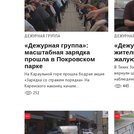
ДЕЖУРНАЯ ГРУППА
ДЕЖУРНАЯ
«Дежурная группа»:
«Дежу
масштабная зарядка
жител
прошла в Покровском
жалую
парке
В Тихих З
вернули ш
На Караульной горе прошла бодрая акция
наблюден
«Зарядка со стражем порядка». На
Киренского наконец начали…
443
252