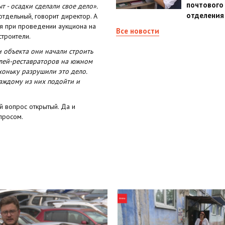
почтового
т - осадки сделали свое дело».
отделения
отдельный, говорит директор. А
я при проведении аукциона на
Все новости
строители.
и объекта они начали строить
телей-реставраторов на южном
хоньку разрушили это дело.
каждому из них подойти и
й вопрос открытый. Да и
просом.