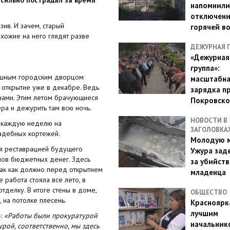
напомнили
отключен
ив. И зачем, старый
горячей в
хожие на него глядят разве
ДЕЖУРНАЯ 
«Дежурная
группа»:
кошным городским дворцом
масштабн
 открытие уже в декабре. Ведь
зарядка п
ами. Этим летом брачующиеся
Покровско
ра и дежурить там всю ночь.
НОВОСТИ В
- каждую неделю на
ЗАГОЛОВКА
вадебных кортежей.
Молодую м
ся реставрацией будущего
Ужура зад
онов бюджетных денег. Здесь
за убийств
 так как должно перед открытием
младенца
 работа стояла все лето, в
тделку. В итоге стены в доме,
ОБЩЕСТВО
, на потолке плесень.
Красноярк
лучшим
»:
«Работы были прокуратурой
начальник
рой, соответственно, мы здесь