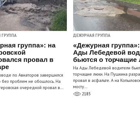
 ГРУППА
ДЕЖУРНАЯ ГРУППА
рная группа»: на
«Дежурная группа»:
ровской
Ады Лебедевой вод
овался провал в
бьются о торчащие
аре
На Ады Лебедевой водители бьют
торчащие люки. На Пушкина разра
оводе по Авиаторов завершился
провал в асфальте. А на Копыловс
о без проблем не обошлось. На
мосту…
теровская очередной провал в…
2185