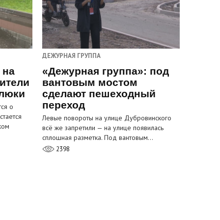
ДЕЖУРНАЯ ГРУППА
 на
«Дежурная группа»: под
ители
вантовым мостом
 люки
сделают пешеходный
переход
ся о
стается
Левые повороты на улице Дубровинского
ком
всё же запретили — на улице появилась
сплошная разметка. Под вантовым…
2398