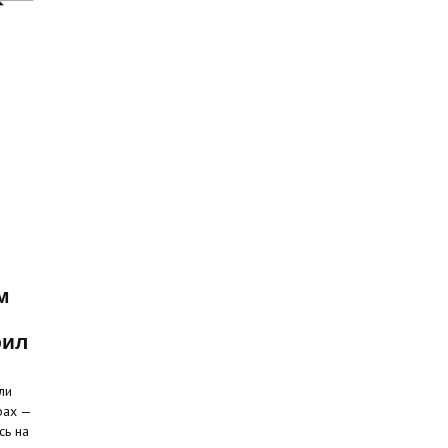
м
рил
ли
рах —
сь на