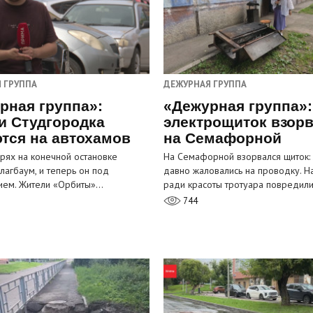
 ГРУППА
ДЕЖУРНАЯ ГРУППА
рная группа»:
«Дежурная группа»:
и Студгородка
электрощиток взор
тся на автохамов
на Семафорной
орях на конечной остановке
На Семафорной взорвался щиток:
лагбаум, и теперь он под
давно жаловались на проводку. Н
ием. Жители «Орбиты»…
ради красоты тротуара повредил
744