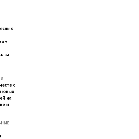
есных
ком
о
ь за
ЛИ
месте с
и юных
ей на
ке и
ЬНЫЕ
о