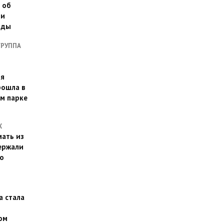
 об
ии
оды
ГРУППА
ая
рошла в
м парке
Х
ать из
ержали
о
а стала
ом