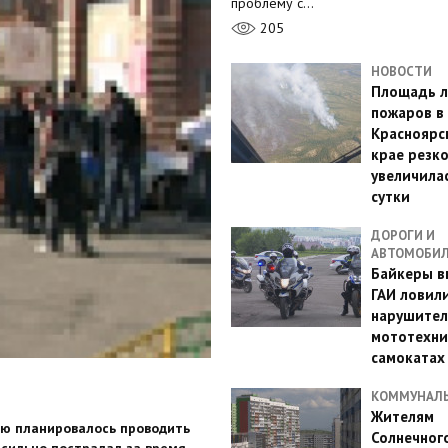
проблему с…
205
НОВОСТИ
Площадь л
пожаров в
Красноярс
крае резк
увеличилас
сутки
ДОРОГИ И
АВТОМОБИ
Байкеры в
ГАИ ловил
нарушител
мототехни
самокатах
КОММУНАЛ
Жителям
рю планировалось проводить
Солнечног
и сильно пострадал за время