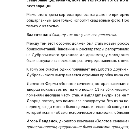
реставрации.
Мимо этого дома кортежи проносятся даже не притормоз
обшарпанный дом только испортит свадебные фото. Про
только с жалостью.
Валентина
:
«Ужас, ну так вот у нас все делается».
Между тем этот особняк должен был стать новым, рос
бракосочетаний. Чиновники и реставраторы рапортовали:
на Дубровинского доходило до драк между молодожен
были вынуждены несколько раз очередь занимать с вече
К тому же счастье одних причиняет неудобство другим 
Дубровинского выстраивается огромная пробка из-за с
Директор Фирмы «Золотое сечение», которая занимает
дворца показывает: вот на что пошли 11 из 53-х милли
поменяли несущие части стен. А выглядит внутри все не
Дворца потому, что помешала прокуратура. Это из-за нее
период, когда можно было сделать и тепловой контур и о
который кстати - объект исторического наследия, облезли
Игорь Ланденок
, директор компании «Золотое сечение
приостановлены, предписание было выписано прокурату