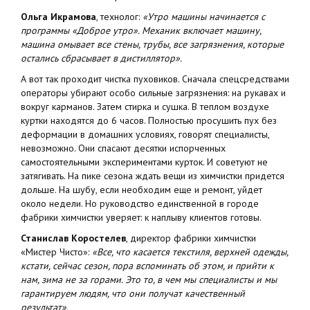
Ольга Икрамова
, технолог:
«Утро машины начинается с
программы «Доброе утро». Механик включает машину,
машина омывает все стены, трубы, все загрязнения, которые
остались сбрасывает в дистиллятор».
А вот так проходит чистка пуховиков. Сначала спецсредствами
операторы убирают особо сильные загрязнения: на рукавах и
вокруг карманов. Затем стирка и сушка. В теплом воздухе
куртки находятся до 6 часов. Полностью просушить пух без
деформации в домашних условиях, говорят специалисты,
невозможно. Они спасают десятки испорченных
самостоятельными экспериментами курток. И советуют не
затягивать. На пике сезона ждать вещи из химчистки придется
дольше. На шубу, если необходим еще и ремонт, уйдет
около недели. Но руководство единственной в городе
фабрики химчистки уверяет: к наплыву клиентов готовы.
Станислав Коростелев
, директор фабрики химчистки
«Мистер Чисто»:
«Все, что касается текстиля, верхней одежды,
кстати, сейчас сезон, пора вспоминать об этом, и прийти к
нам, зима не за горами. Это то, в чем мы специалисты и мы
гарантируем людям, что они получат качественный
результат».