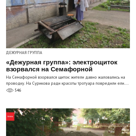
ДЕЖУРНАЯ ГРУППА
«Дежурная группа»: электрощиток
взорвался на Семафорной
На Семафорной взорвался щиток: жители давно жаловались на
проводку. На Сурикова ради красоты тротуара повредили ели.…
546