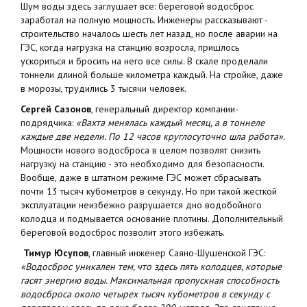
Шум воды здесь заглушает все: береговой водосброс
заработал на полную мощность. Инженеры рассказывают -
строительство началось шесть лет назад, но после аварии на
ГЭС, когда нагрузка на станцию возросла, пришлось
ускориться и бросить на него все силы. В скале проделали
тоннели длиной больше километра каждый. На стройке, даже
в морозы, трудились 3 тысячи человек.
Сергей Сазонов
, генеральный директор компании-
подрядчика:
«Вахта менялась каждый месяц, а в тоннеле
каждые две недели. По 12 часов круглосуточно шла работа».
Мощности нового водосброса в целом позволят снизить
нагрузку на станцию - это необходимо для безопасности.
Вообще, даже в штатном режиме ГЭС может сбрасывать
почти 13 тысяч кубометров в секунду. Но при такой жесткой
эксплуатации неизбежно разрушается дно водобойного
колодца и подмывается основание плотины. Дополнительный
береговой водосброс позволит этого избежать.
Тимур Юсупов
, главный инженер Саяно-Шушенской ГЭС:
«Водосброс уникален тем, что здесь пять колодцев, которые
гасят энергию воды. Максимальная пропускная способность
водосброса около четырех тысяч кубометров в секунду с