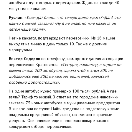
автобуса едут с «горы» с пересадками. Ждать на холоде 40
минут сил не хватает.
Руслан
:
«Ушел да? блин... что теперь долго ждать? -Да. А это
как-то с зимой связано?
-Ну я не знаю, но мне кажется он
летом чаще ходил».
Нет не кажется, подтверждают перевозчики. Из 18 машин
выходят на линию в день только 10. Так же с другими
маршрутами.
Виктор Сидоров
по телефону, зам. председателя ассоциации
перевозчиков Красноярска:
«Сегодня, например, в городе не
вышли около 200 автобусов, задача чтоб к этим 200 не
добавилось еще 200, не хватает водителей, запчастей
особенно дорогостоящих».
На один автобус нужно примерно 100 тысяч рублей. А где
взять? Тариф то низкий. В ответ на это городские чиновники
заказали 75 новых автобусов в муниципальные предприятия.
В январе они поступят. Найти средства на подготовку к зиме
владельцы предприятий обязаны, так считают и краевые
депутаты. Они приняли еще в прошлом январе закон о
конкурсном отборе перевозчиков.