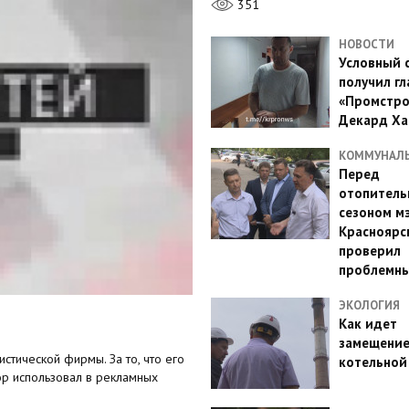
351
НОВОСТИ
Условный 
получил гл
«Промстро
Декард Ха
КОММУНАЛ
Перед
отопител
сезоном м
Красноярс
проверил
проблемн
ЭКОЛОГИЯ
Как идет
замещени
стической фирмы. За то, что его
котельной
ор использовал в рекламных