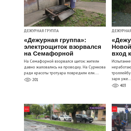
ДЕЖУРНАЯ ГРУППА
ДЕЖУРНАЯ
«Дежурная группа»:
«Дежу
электрощиток взорвался
Новой
на Семафорной
вход 
На Семафорной взорвался щиток: жители
Испытание
давно жаловались на проводку. На Сурикова
неработа
ради красоты тротуара повредили ели.…
троллейбу
заря уже
201
403