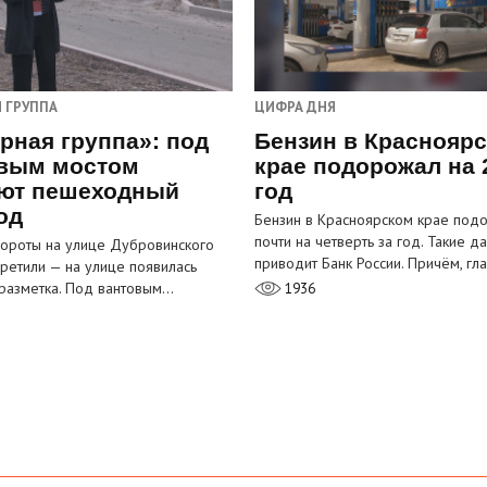
 ГРУППА
ЦИФРА ДНЯ
рная группа»: под
Бензин в Краснояр
вым мостом
крае подорожал на 
ют пешеходный
год
од
Бензин в Красноярском крае под
почти на четверть за год. Такие д
ороты на улице Дубровинского
приводит Банк России. Причём, г
претили — на улице появилась
разметка. Под вантовым…
1936