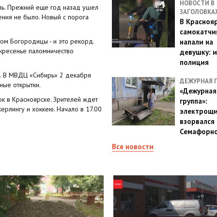
НОВОСТИ В
ль. Прежний еще год назад ушел
ЗАГОЛОВКА
ения не было. Новый с порога
В Красноя
самокатчи
ом Богородицы - и это рекорд.
напали на
скресенье паломничество
девушку: 
полиция
. В МВДЦ «Сибирь» 2 декабря
ДЕЖУРНАЯ 
ные открытки.
«Дежурная
ок в Красноярске. Зрителей ждет
группа»:
ерлингу и хоккею. Начало в 17.00
электрощ
взорвался 
Семафорн
Все новости