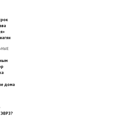
срок
ава
я»
нагян
ЬНЫЕ
ьным
эр
ка
ые дома
е
 ЭВРЗ?