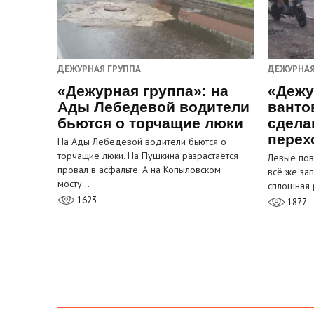
ДЕЖУРНАЯ ГРУППА
ДЕЖУРНАЯ
«Дежурная группа»: на
«Дежу
Ады Лебедевой водители
ванто
бьются о торчащие люки
сдела
перех
На Ады Лебедевой водители бьются о
торчащие люки. На Пушкина разрастается
Левые пов
провал в асфальте. А на Копыловском
всё же за
мосту…
сплошная 
1623
1877