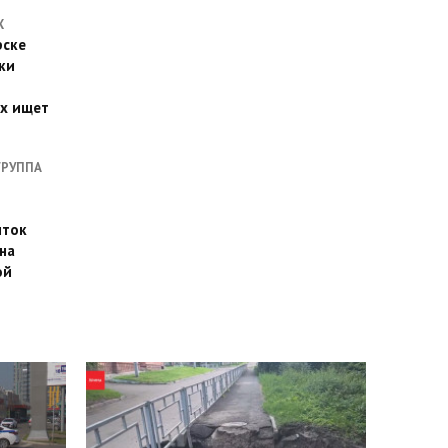
Х
рске
ки
их ищет
ГРУППА
иток
на
ой