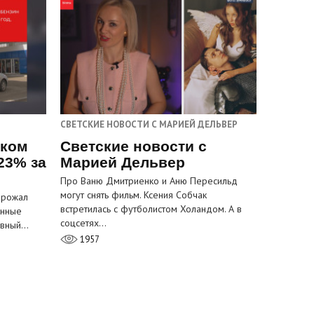
СВЕТСКИЕ НОВОСТИ С МАРИЕЙ ДЕЛЬВЕР
ском
Светские новости с
23% за
Марией Дельвер
Про Ваню Дмитриенко и Аню Пересильд
могут снять фильм. Ксения Собчак
орожал
встретилась с футболистом Холандом. А в
анные
соцсетях…
лавный…
1957