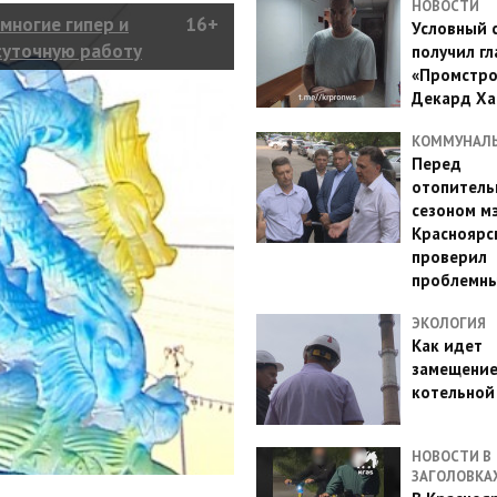
НОВОСТИ
многие гипер и
16+
Условный 
суточную работу
получил гл
«Промстро
Декард Ха
КОММУНАЛ
Перед
отопител
сезоном м
Красноярс
проверил
проблемн
ЭКОЛОГИЯ
Как идет
замещени
котельной
НОВОСТИ В
ЗАГОЛОВКА