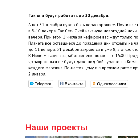
Так они будут работать до
30
декабря.
А
вот 31
декабря нужно быть порасторопнее. Почти все 
в
8-10 вечера.
Так Сеть Окей накануне новогодней ночи
вечера. При этом 1
числа за
кефиром вас ждут только по
Планета все оставшиеся до
праздника дни открыты на
ч
до
11
вечера.
31
декабря закроются в
уже
8, а
откроютс
В
Июне магазины заработают еще позже
— с
15:00. Про
яр
закрываться не
будут даже под бой курантов, а
Коман
каждого магазина. По-настоящему и
в
прежнем ритме кр
2
января.
Telegram
Вконтакте
Одноклассники
Наши проекты