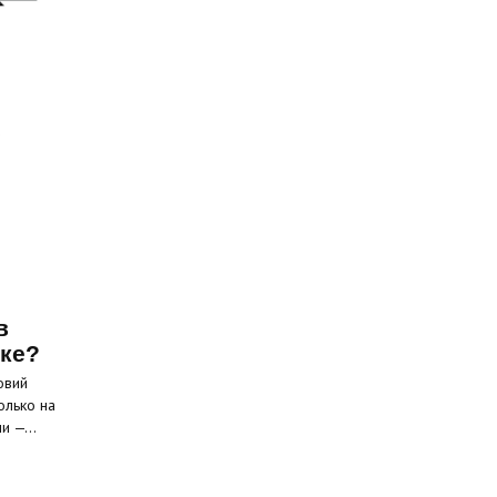
в
ске?
овий
олько на
ели —…