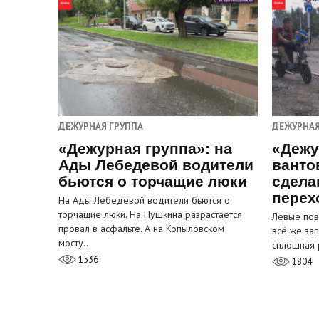
ДЕЖУРНАЯ ГРУППА
ДЕЖУРНАЯ
«Дежурная группа»: на
«Дежу
Ады Лебедевой водители
ванто
бьются о торчащие люки
сдела
перех
На Ады Лебедевой водители бьются о
торчащие люки. На Пушкина разрастается
Левые пов
провал в асфальте. А на Копыловском
всё же за
мосту…
сплошная 
1536
1804