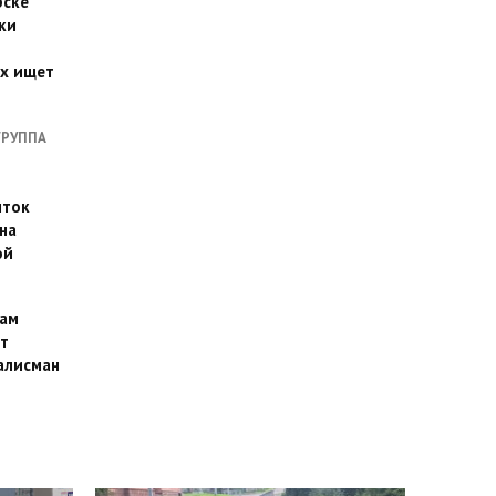
рске
ки
их ищет
ГРУППА
иток
на
ой
ам
т
алисман