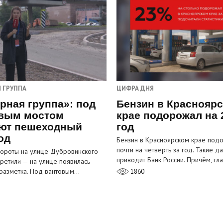
 ГРУППА
ЦИФРА ДНЯ
рная группа»: под
Бензин в Краснояр
вым мостом
крае подорожал на 
ют пешеходный
год
од
Бензин в Красноярском крае под
почти на четверть за год. Такие д
ороты на улице Дубровинского
приводит Банк России. Причём, г
претили — на улице появилась
разметка. Под вантовым…
1860