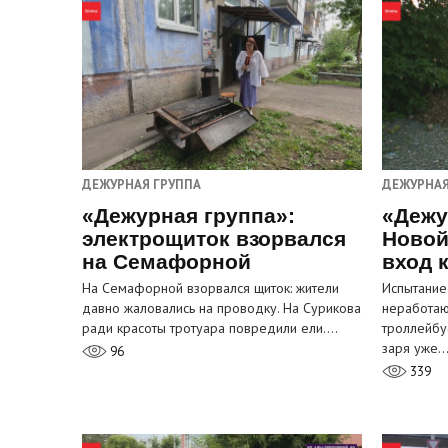
ДЕЖУРНАЯ ГРУППА
ДЕЖУРНАЯ
«Дежурная группа»:
«Дежу
электрощиток взорвался
Новой
на Семафорной
вход 
На Семафорной взорвался щиток: жители
Испытание
давно жаловались на проводку. На Сурикова
неработа
ради красоты тротуара повредили ели.…
троллейбу
заря уже
96
339