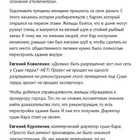
сознание отключилось».
Заделывать трещины женщине пришлось за свои деньги. С
этого началась история разбирательств с баром, который
открылся на первом этаже. Жильцы боятся, что в доме могут
рухнут стены, и жалуются на вечный шум и стойкий рыбный
запах. К тому же, по мнению людей, этот бар построили
незаконно, раньше там был магазин шуб и, чтобы сделать из
него место общественного питания нужно было полностью
перестроить здание внутри.
Евгений Коваленко
:
«Должно быть разрешение: вот оно сеть
у Суши-терра? -НЕТ! Проект не прошел ни одного
разрешения не реконструкцию этого помещения под Суши
терра, проект не прошел экспертизу».
Чтобы добиться справедливости, жильцы обращались к
прокурору города. Тот, по их словам, посоветовал сначала
найти доказательства того, что реконструкция, то есть
перестройка здания была. И они его получили. Директор
суши-бара стоит на своем.
Евгений Курлянчик
, коммерческий директор суши-бара:
«Просто был ремонт произведен, не было никакой
реконструкции. Да, мы заняли помещение, да но