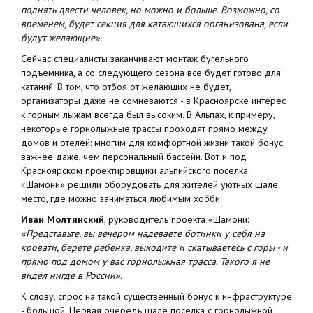
поднять двести человек, но можно и больше. Возможно, со
временем, будет секция для катающихся организована, если
будут желающие».
Сейчас специалисты заканчивают монтаж бугельного
подъемника, а со следующего сезона все будет готово для
катаний. В том, что отбоя от желающих не будет,
организаторы даже не сомневаются - в Красноярске интерес
к горным лыжам всегда был высоким. В Альпах, к примеру,
некоторые горнолыжные трассы проходят прямо между
домов и отелей: многим для комфортной жизни такой бонус
важнее даже, чем персональный бассейн. Вот и под
Красноярском проектировщики альпийского поселка
«Шамони» решили оборудовать для жителей уютных шале
место, где можно заниматься любимым хобби.
Иван Молтянский
, руководитель проекта «Шамони:
«Представьте, вы вечером надеваете ботинки у себя на
кровати, берете ребенка, выходите и скатываетесь с горы - и
прямо под домом у вас горнолыжная трасса. Такого я не
видел нигде в России».
К слову, спрос на такой существенный бонус к инфраструктуре
- большой. Первая очередь шале поселка с горнолыжной