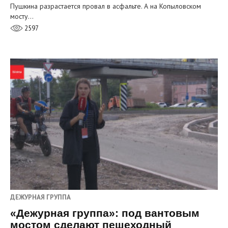
Пушкина разрастается провал в асфальте. А на Копыловском
мосту…
2597
ДЕЖУРНАЯ ГРУППА
«Дежурная группа»: под вантовым
мостом сделают пешеходный