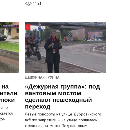
1153
ДЕЖУРНАЯ ГРУППА
 на
«Дежурная группа»: под
ители
вантовым мостом
 люки
сделают пешеходный
переход
ся о
стается
Левые повороты на улице Дубровинского
ком
всё же запретили — на улице появилась
сплошная разметка. Под вантовым…