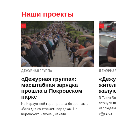
Наши проекты
ДЕЖУРНАЯ ГРУППА
ДЕЖУРНАЯ
«Дежурная группа»:
«Дежу
масштабная зарядка
жител
прошла в Покровском
жалую
парке
В Тихих З
вернули ш
На Караульной горе прошла бодрая акция
наблюден
«Зарядка со стражем порядка». На
Киренского наконец начали…
630