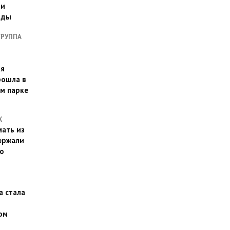
ии
оды
ГРУППА
ая
рошла в
м парке
Х
ать из
ержали
о
а стала
ом