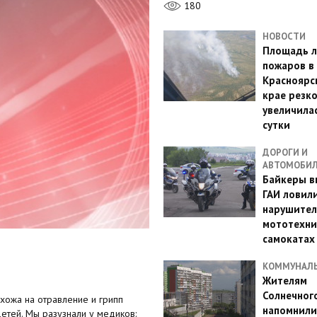
180
НОВОСТИ
Площадь л
пожаров в
Красноярс
крае резк
увеличилас
сутки
ДОРОГИ И
АВТОМОБИ
Байкеры в
ГАИ ловил
нарушител
мототехни
самокатах
КОММУНАЛ
Жителям
Солнечног
хожа на отравление и грипп
напомнили
етей. Мы разузнали у медиков: