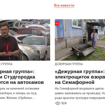
Все новости
 ГРУППА
ДЕЖУРНАЯ ГРУППА
рная группа»:
«Дежурная группа»:
и Студгородка
электрощиток взор
тся на автохамов
на Семафорной
орях на конечной остановке
На Семафорной взорвался щиток:
лагбаум, и теперь он под
давно жаловались на проводку. Н
ием. Жители «Орбиты»…
ради красоты тротуара повредил
924