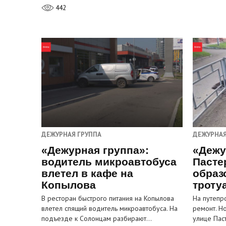
442
ДЕЖУРНАЯ ГРУППА
ДЕЖУРНАЯ
«Дежурная группа»:
«Дежу
водитель микроавтобуса
Пасте
влетел в кафе на
образ
Копылова
троту
В ресторан быстрого питания на Копылова
На путепр
влетел спящий водитель микроавтобуса. На
ремонт. Н
подъезде к Солонцам разбирают…
улице Пас