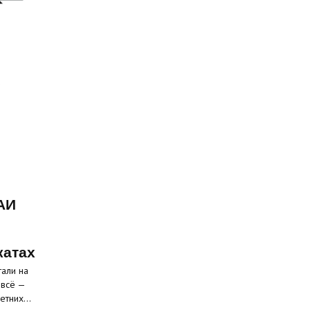
АИ
катах
али на
 всё —
летних…