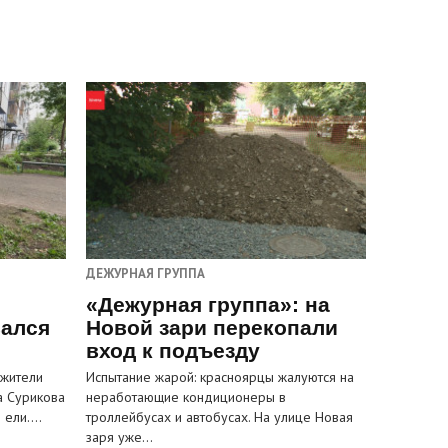
ДЕЖУРНАЯ ГРУППА
«Дежурная группа»: на
вался
Новой зари перекопали
вход к подъезду
 жители
Испытание жарой: красноярцы жалуются на
а Сурикова
неработающие кондиционеры в
и ели.…
троллейбусах и автобусах. На улице Новая
заря уже…