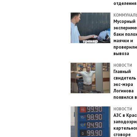
отделения
КОММУНАЛ
Мусорный
эксперимен
баки поло
маячки и
проверили
вывоза
НОВОСТИ
Главный
свидетель
экс-мэра
Логинова
появился в
НОВОСТИ
АЗС в Кра
заподозри
картельно
сговоре