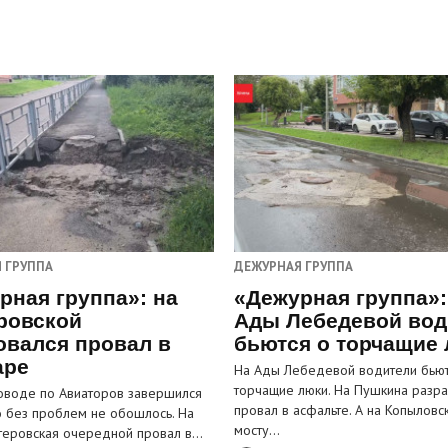
 ГРУППА
ДЕЖУРНАЯ ГРУППА
рная группа»: на
«Дежурная группа»:
ровской
Ады Лебедевой вод
овался провал в
бьются о торчащие
аре
На Ады Лебедевой водители бьют
торчащие люки. На Пушкина разра
оводе по Авиаторов завершился
провал в асфальте. А на Копыловс
о без проблем не обошлось. На
мосту…
теровская очередной провал в…