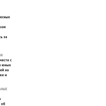
есных
ком
о
ь за
ЛИ
месте с
и юных
ей на
ке и
ЬНЫЕ
о
 об