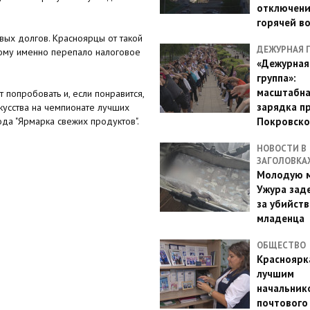
отключен
горячей в
вых долгов. Красноярцы от такой
ДЕЖУРНАЯ 
Кому именно перепало налоговое
«Дежурная
группа»:
масштабн
 попробовать и, если понравится,
зарядка п
кусства на чемпионате лучших
да "Ярмарка свежих продуктов".
Покровско
НОВОСТИ В
ЗАГОЛОВКА
Молодую м
Ужура зад
за убийств
младенца
ОБЩЕСТВО
Красноярк
лучшим
начальник
почтового