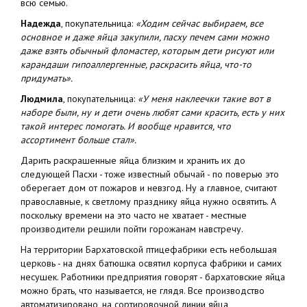
всю семью.
Надежда
, покупательница:
«Ходим сейчас выбираем, все
основное и даже яйца закупили, пасху печем сами можно
даже взять обычный фломастер, которым дети рисуют или
карандаши гипоаллергенные, раскрасить яйца, что-то
придумать».
Людмила
, покупательница:
«У меня наклеечки такие вот в
наборе были, ну и дети очень любят сами красить, есть у них
такой интерес помогать. И вообще нравится, что
ассортимент больше стал».
Дарить раскрашенные яйца близким и хранить их до
следующей Пасхи - тоже известный обычай - по поверью это
оберегает дом от пожаров и невзгод. Ну а главное, считают
православные, к светлому празднику яйца нужно освятить. А
поскольку времени на это часто не хватает - местные
производители решили пойти горожанам навстречу.
На территории Бархатовской птицефабрики есть небольшая
церковь - на днях батюшка освятил корпуса фабрики и самих
несушек. Работники предприятия говорят - бархатовские яйца
можно брать, что называется, не глядя. Все производство
автоматизировано, на сортировочной линии яйца