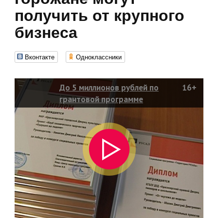
получить от крупного
бизнеса
Вконтакте
Одноклассники
До 5 миллионов рублей по
16+
грантовой программе
общественные организации или
просто инициативные горожане
могут получить от крупного
бизнеса