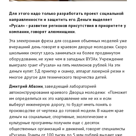
Для этого надо только разработать проект социальной
направленности и защитить его. Деньги выделяет
«Русал» - развитие регионов присутствия в приоритете у
компании, говорят алюминщики.
Эта электронная фреза для создания объемных моделей уже
вчерашний день говорят в краевом дворце молодежи. Скоро
школьники смогут здесь заниматься на более продвинутом
оборудовании, не хуже чем в западных ВУЗАх. Учреждение
выиграло грант «Русала» на пять миллионов рублей. На эти
деньги купят: 3Д принтер и сканер, аппарат лазерной резки и
многое другое для технического творчества детей.
Дмитрий Абазин
, заведующий лабораторией
автоконструирования краевого Дворца молодежи: «Поможет
им определиться их это направление или не их и если
выберут инженерную дорогу, то будут иметь понять о
производстве от чертежа до готовой модели. В нашем крае
деньги на социальные, спортивные, экологические и
культурные программы получили еще с десяток
общественных организаций и движений, говорят специалисты
«Русала». Гранты от 100 тысяч до 5 млн рублей выдают уже