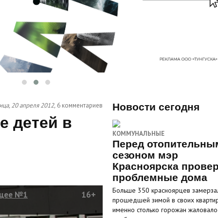
ица, 20 апреля 2012,
6 комментариев
Новости сегодня
е детей в
КОММУНАЛЬНЫЕ
Перед отопительны
сезоном мэр
Красноярска прове
проблемные дома
Больше 350 красноярцев замерза
ицее №1
16+
прошедшей зимой в своих кварти
именно столько горожан жаловало