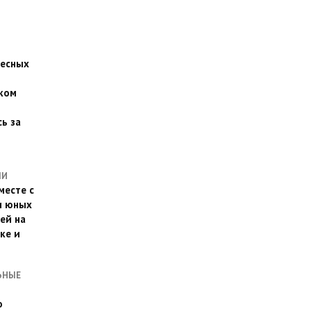
есных
ком
о
ь за
ЛИ
месте с
и юных
ей на
ке и
ЬНЫЕ
о