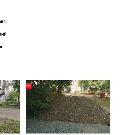
еня
кий
я