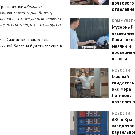
почтового
Красноярска:
«Вначале
отделения
кцию, может горло болеть,
 или в этот же день появляется
КОММУНАЛ
ие, мы считаем, что это вирусно-
Мусорный
эксперимен
баки поло
е сейчас лежит только один
ричиной болезни будет известно в
маячки и
проверили
вывоза
НОВОСТИ
Главный
свидетель
экс-мэра
Логинова
появился в
НОВОСТИ
АЗС в Кра
заподозри
картельно