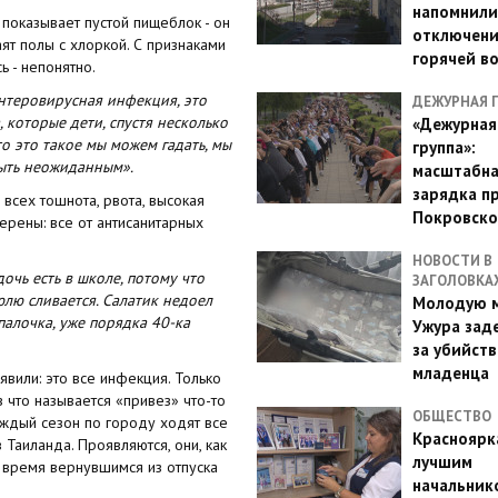
напомнили
 показывает пустой пищеблок - он
отключен
аят полы с хлоркой. С признаками
горячей в
ь - непонятно.
нтеровирусная инфекция, это
ДЕЖУРНАЯ 
которые дети, спустя несколько
«Дежурная
о это такое мы можем гадать, мы
группа»:
быть неожиданным».
масштабн
зарядка п
 всех тошнота, рвота, высокая
Покровско
ерены: все от антисанитарных
НОВОСТИ В
очь есть в школе, потому что
ЗАГОЛОВКА
юлю сливается. Салатик недоел
Молодую м
палочка, уже порядка 40-ка
Ужура зад
за убийств
младенца
вили: это все инфекция. Только
в что называется «привез» что-то
ОБЩЕСТВО
каждый сезон по городу ходят все
Красноярк
 Таиланда. Проявляются, они, как
лучшим
то время вернувшимся из отпуска
начальник