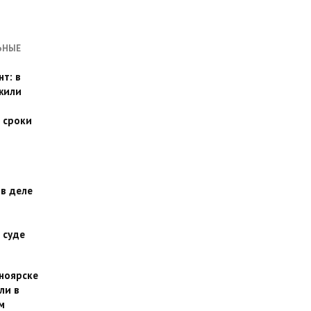
ЬНЫЕ
т: в
жили
 сроки
 в деле
 суде
сноярске
ли в
м