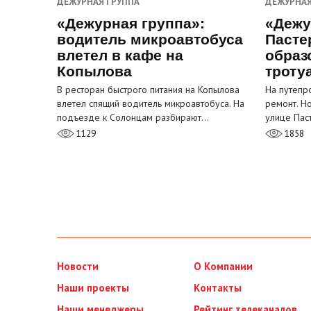
ДЕЖУРНАЯ ГРУППА
ДЕЖУРНАЯ
«Дежурная группа»:
«Дежу
водитель микроавтобуса
Пасте
влетел в кафе на
образ
Копылова
троту
В ресторан быстрого питания на Копылова
На путепр
влетел спящий водитель микроавтобуса. На
ремонт. Н
подъезде к Солонцам разбирают…
улице Пас
1129
1858
Новости
О Компании
Наши проекты
Контакты
Наши менеджеры
Рейтинг телеканалов