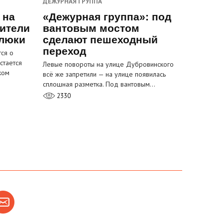
ДЕЖУРНАЯ ГРУППА
 на
«Дежурная группа»: под
ители
вантовым мостом
 люки
сделают пешеходный
переход
ся о
стается
Левые повороты на улице Дубровинского
ком
всё же запретили — на улице появилась
сплошная разметка. Под вантовым…
2330