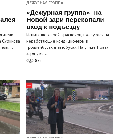
ДЕЖУРНАЯ ГРУППА
«Дежурная группа»: на
вался
Новой зари перекопали
вход к подъезду
 жители
Испытание жарой: красноярцы жалуются на
а Сурикова
неработающие кондиционеры в
и ели.…
троллейбусах и автобусах. На улице Новая
заря уже…
875