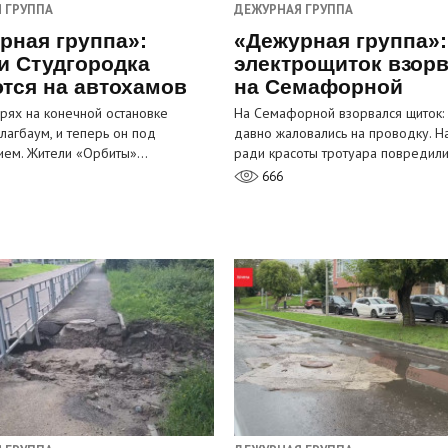
 ГРУППА
ДЕЖУРНАЯ ГРУППА
рная группа»:
«Дежурная группа»:
и Студгородка
электрощиток взор
тся на автохамов
на Семафорной
орях на конечной остановке
На Семафорной взорвался щиток:
лагбаум, и теперь он под
давно жаловались на проводку. Н
ием. Жители «Орбиты»…
ради красоты тротуара повредил
666