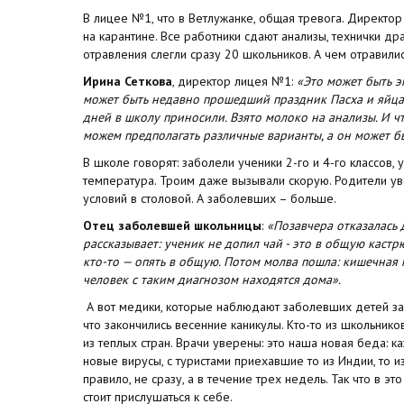
В лицее №1, что в Ветлужанке, общая тревога. Директор
на карантине. Все работники сдают анализы, технички др
отравления слегли сразу 20 школьников. А чем отравилис
Ирина Сеткова
, директор лицея №1:
«Это может быть э
может быть недавно прошедший праздник Пасха и яйца, 
дней в школу приносили. Взято молоко на анализы. И чт
можем предполагать различные варианты, а он может 
В школе говорят: заболели ученики 2-го и 4-го классов, у
температура. Троим даже вызывали скорую. Родители ув
условий в столовой. А заболевших – больше.
Отец заболевшей школьницы
:
«Позавчера отказалась д
рассказывает: ученик не допил чай - это в общую кастр
кто-то — опять в общую. Потом молва пошла: кишечная 
человек с таким диагнозом находятся дома».
А вот медики, которые наблюдают заболевших детей зая
что закончились весенние каникулы. Кто-то из школьнико
из теплых стран. Врачи уверены: это наша новая беда: 
новые вирусы, с туристами приехавшие то из Индии, то из
правило, не сразу, а в течение трех недель. Так что в э
стоит прислушаться к себе.