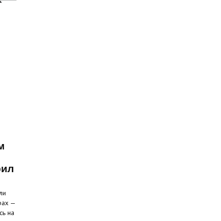
м
рил
ли
рах —
сь на