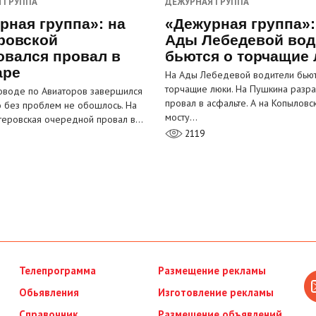
 ГРУППА
ДЕЖУРНАЯ ГРУППА
рная группа»: на
«Дежурная группа»:
ровской
Ады Лебедевой вод
овался провал в
бьются о торчащие
аре
На Ады Лебедевой водители бьют
торчащие люки. На Пушкина разра
оводе по Авиаторов завершился
провал в асфальте. А на Копыловс
о без проблем не обошлось. На
мосту…
теровская очередной провал в…
2119
Телепрограмма
Размещение рекламы
Обьявления
Изготовление рекламы
Справочник
Размещение объявлений