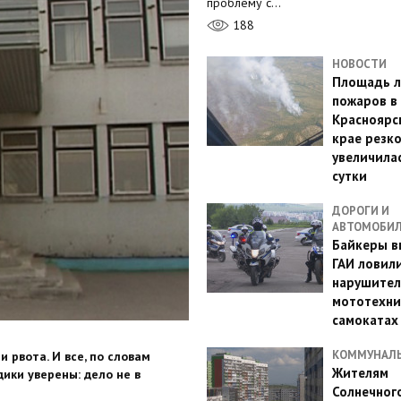
проблему с…
188
НОВОСТИ
Площадь л
пожаров в
Красноярс
крае резк
увеличилас
сутки
ДОРОГИ И
АВТОМОБИ
Байкеры в
ГАИ ловил
нарушител
мототехни
самокатах
КОММУНАЛ
и рвота. И все, по словам
Жителям
дики уверены: дело не в
Солнечног