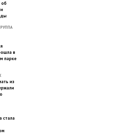
 об
ии
оды
ГРУППА
ая
рошла в
м парке
Х
ать из
ержали
о
а стала
ом