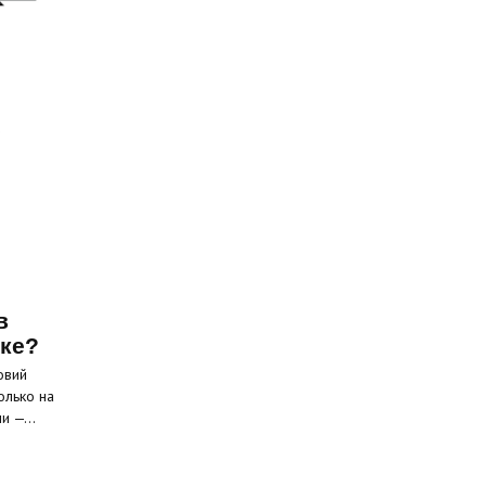
в
ске?
овий
олько на
ели —…