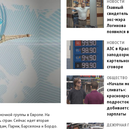
НОВОСТИ
Главный
свидетель
экс-мэра
Логинова
появился в
НОВОСТИ
АЗС в Кра
заподозри
картельно
сговоре
ОБЩЕСТВО
«Начали м
сливать»:
красноярс
подросток
добиваетс
зарплаты
очной группы в Европе. На
 стран. Сейчас идет вторая
ДЕЖУРНАЯ 
рдам, Париж, Барселона и Бордо.