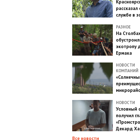
Красноярс
рассказал 
службе в з
РАЗНОЕ
На Столба
обустроил
экотропу 
Ермака
НОВОСТИ
КОМПАНИЙ
«Солнечный
преимущес
микрорай
НОВОСТИ
Условный 
получил гл
«Промстро
Декард Ха
Все новости