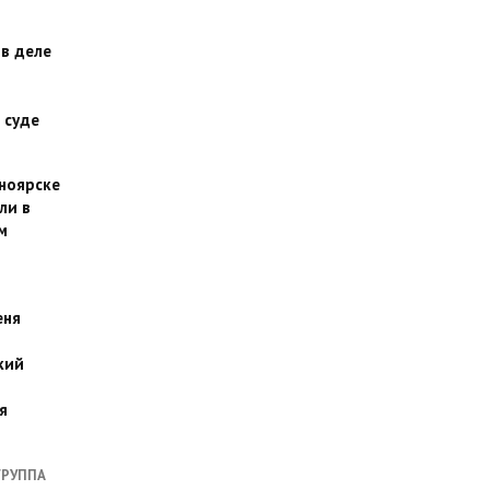
 в деле
 суде
сноярске
ли в
м
еня
кий
я
ГРУППА