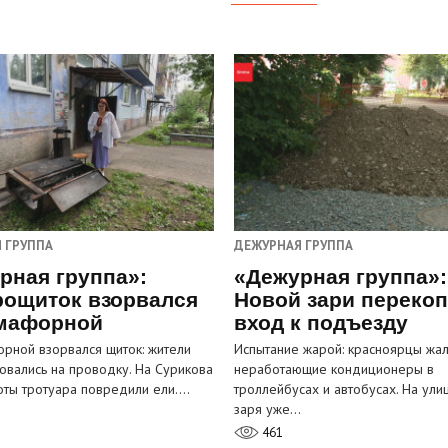
 ГРУППА
ДЕЖУРНАЯ ГРУППА
рная группа»:
«Дежурная группа»:
рощиток взорвался
Новой зари переко
мафорной
вход к подъезду
рной взорвался щиток: жители
Испытание жарой: красноярцы жал
овались на проводку. На Сурикова
неработающие кондиционеры в
оты тротуара повредили ели.…
троллейбусах и автобусах. На ули
заря уже…
461