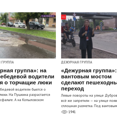
 ГРУППА
ДЕЖУРНАЯ ГРУППА
рная группа»: на
«Дежурная группа»:
ебедевой водители
вантовым мостом
я о торчащие люки
сделают пешеходн
переход
бедевой водители бьются о
люки. На Пушкина разрастается
Левые повороты на улице Дубров
асфальте. А на Копыловском
всё же запретили — на улице появ
сплошная разметка. Под вантовы
1941