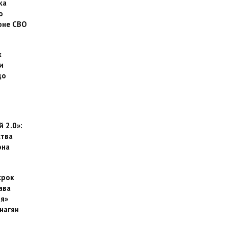
ка
о
оне СВО
х
и
до
 2.0»:
тва
она
срок
ава
я»
нагян