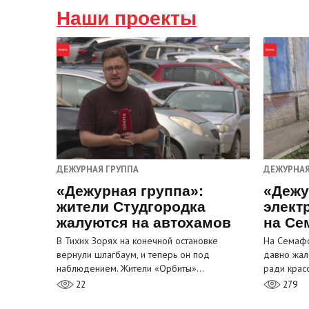
Наши проекты
ДЕЖУРНАЯ ГРУППА
ДЕЖУРНАЯ
«Дежурная группа»:
«Дежу
жители Студгородка
элект
жалуются на автохамов
на Се
В Тихих Зорях на конечной остановке
На Семафо
вернули шлагбаум, и теперь он под
давно жал
наблюдением. Жители «Орбиты»…
ради крас
22
279