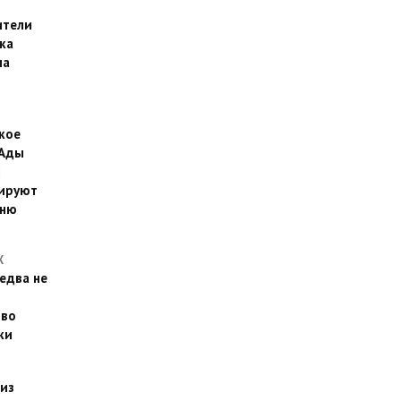
ители
ка
на
кое
 Ады
й
ируют
йню
Х
едва не
 во
ки
 из