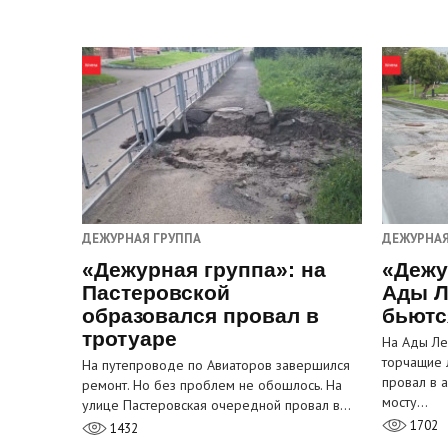
ДЕЖУРНАЯ ГРУППА
ДЕЖУРНАЯ
«Дежурная группа»: на
«Дежу
Пастеровской
Ады Л
образовался провал в
бьютс
тротуаре
На Ады Ле
торчащие 
На путепроводе по Авиаторов завершился
провал в 
ремонт. Но без проблем не обошлось. На
мосту…
улице Пастеровская очередной провал в…
1702
1432