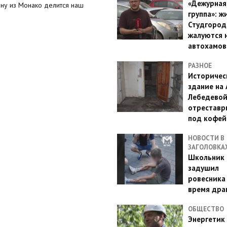
«Дежурная
ону из Монако делится наш
группа»: ж
Студгород
жалуются 
автохамов
РАЗНОЕ
Историчес
здание на
Лебедево
отреставр
под кофе
НОВОСТИ В
ЗАГОЛОВКА
Школьник 
задушил
ровесника
время дра
ОБЩЕСТВО
Энергетик