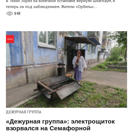
В Тихих Зорях на конечной остановке вернули шлагбаум, и
теперь он под наблюдением. Жители «Орбиты»…
848
ДЕЖУРНАЯ ГРУППА
«Дежурная группа»: электрощиток
взорвался на Семафорной