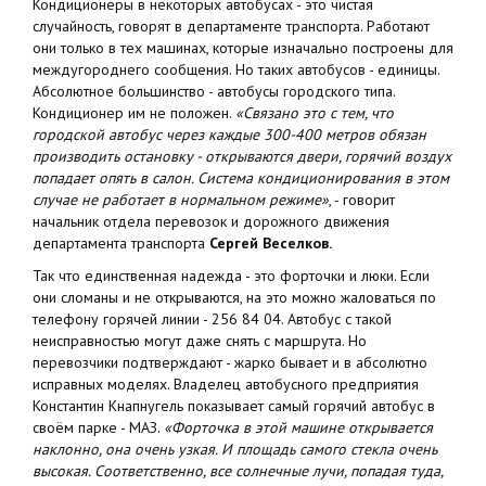
Кондиционеры в некоторых автобусах - это чистая
случайность, говорят в департаменте транспорта. Работают
они только в тех машинах, которые изначально построены для
междугороднего сообщения. Но таких автобусов - единицы.
Абсолютное большинство - автобусы городского типа.
Кондиционер им не положен.
«Связано это с тем, что
городской автобус через каждые 300-400 метров обязан
производить остановку - открываются двери, горячий воздух
попадает опять в салон. Система кондиционирования в этом
случае не работает в нормальном режиме»
, - говорит
начальник отдела перевозок и дорожного движения
департамента транспорта
Сергей Веселков.
Так что единственная надежда - это форточки и люки. Если
они сломаны и не открываются, на это можно жаловаться по
телефону горячей линии - 256 84 04. Автобус с такой
неисправностью могут даже снять с маршрута. Но
перевозчики подтверждают - жарко бывает и в абсолютно
исправных моделях. Владелец автобусного предприятия
Константин Кнапнугель показывает самый горячий автобус в
своём парке - МАЗ.
«Форточка в этой машине открывается
наклонно, она очень узкая. И площадь самого стекла очень
высокая. Соответственно, все солнечные лучи, попадая туда,