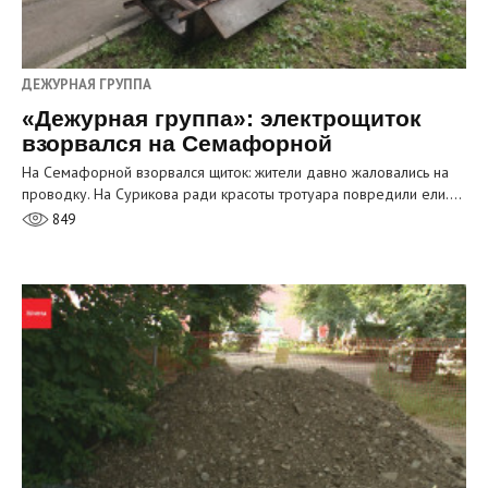
ДЕЖУРНАЯ ГРУППА
«Дежурная группа»: электрощиток
взорвался на Семафорной
На Семафорной взорвался щиток: жители давно жаловались на
проводку. На Сурикова ради красоты тротуара повредили ели.…
849