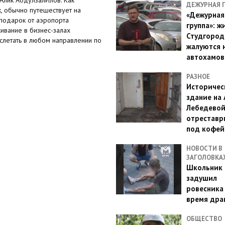
ДЕЖУРНАЯ 
к, обычно путешествует на
«Дежурная
 подарок от аэропорта
группа»: ж
живание в бизнес-залах
Студгород
 слетать в любом направлении по
жалуются 
автохамов
РАЗНОЕ
Историчес
здание на
Лебедево
отреставр
под кофе
НОВОСТИ В
ЗАГОЛОВКА
Школьник 
задушил
ровесника
время дра
ОБЩЕСТВО