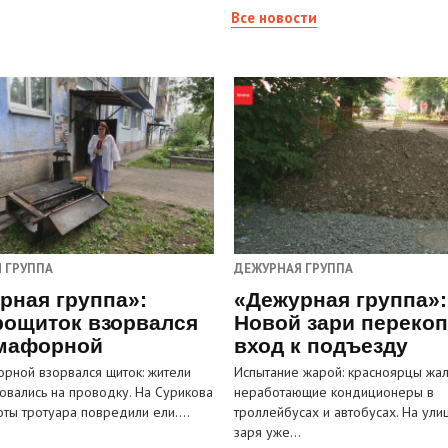
Все новости
 ГРУППА
ДЕЖУРНАЯ ГРУППА
рная группа»:
«Дежурная группа»:
рощиток взорвался
Новой зари переко
мафорной
вход к подъезду
рной взорвался щиток: жители
Испытание жарой: красноярцы жал
овались на проводку. На Сурикова
неработающие кондиционеры в
оты тротуара повредили ели.…
троллейбусах и автобусах. На ули
заря уже…