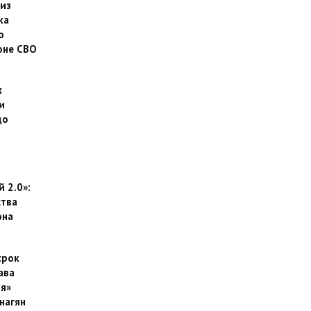
 из
ка
о
оне СВО
х
и
до
 2.0»:
тва
она
срок
ава
я»
нагян