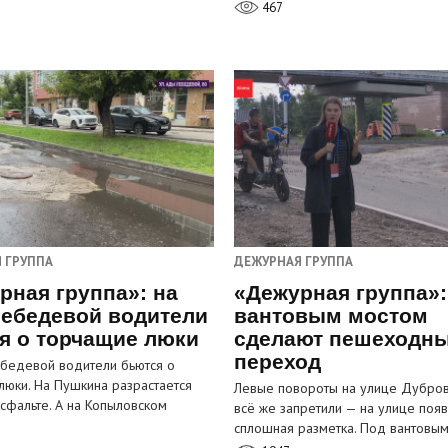
467
 ГРУППА
ДЕЖУРНАЯ ГРУППА
рная группа»: на
«Дежурная группа»:
ебедевой водители
вантовым мостом
я о торчащие люки
сделают пешеходн
переход
бедевой водители бьются о
люки. На Пушкина разрастается
Левые повороты на улице Дубров
асфальте. А на Копыловском
всё же запретили — на улице появ
сплошная разметка. Под вантовы