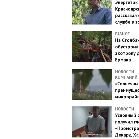
Энергетик
Красноярс
рассказал 
службе в з
РАЗНОЕ
На Столба
обустроил
экотропу 
Ермака
НОВОСТИ
КОМПАНИЙ
«Солнечный
преимущес
микрорай
НОВОСТИ
Условный 
получил гл
«Промстро
Декард Ха