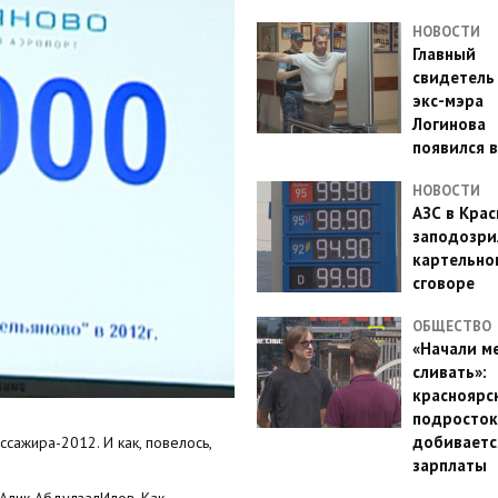
НОВОСТИ
Главный
свидетель
экс-мэра
Логинова
появился в
НОВОСТИ
АЗС в Кра
заподозри
картельно
сговоре
ОБЩЕСТВО
«Начали м
сливать»:
красноярс
подросток
добиваетс
сажира-2012. И как, повелось,
зарплаты
Алик АбдулзалИлов. Как