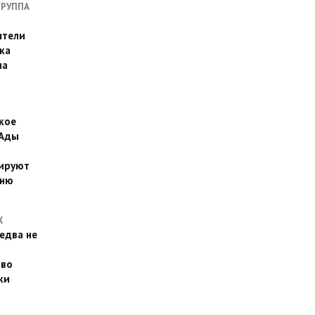
ГРУППА
ители
ка
на
кое
 Ады
й
ируют
йню
Х
едва не
 во
ки