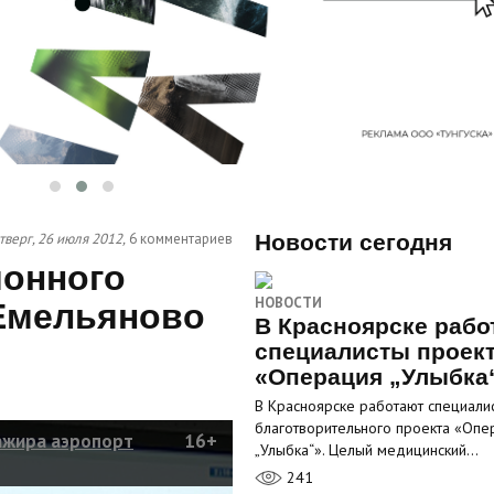
тверг, 26 июля 2012,
6 комментариев
Новости сегодня
ионного
НОВОСТИ
Емельяново
В Красноярске рабо
специалисты проек
«Операция „Улыбка
В Красноярске работают специали
благотворительного проекта «Опе
ажира аэропорт
16+
„Улыбка“». Целый медицинский…
241