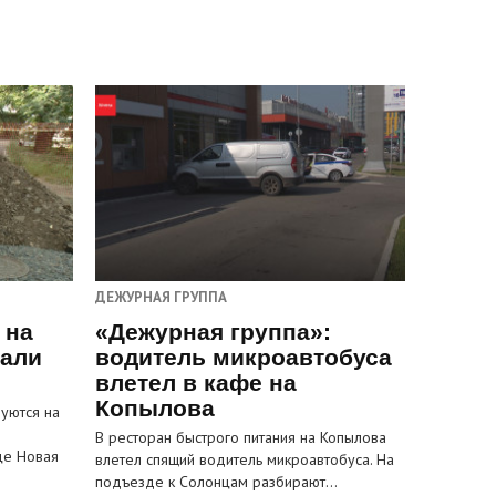
ДЕЖУРНАЯ ГРУППА
 на
«Дежурная группа»:
пали
водитель микроавтобуса
влетел в кафе на
Копылова
уются на
В ресторан быстрого питания на Копылова
це Новая
влетел спящий водитель микроавтобуса. На
подъезде к Солонцам разбирают…