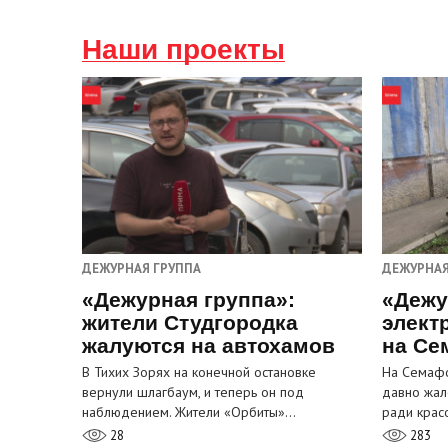
Наши проекты
ДЕЖУРНАЯ ГРУППА
ДЕЖУРНАЯ
«Дежурная группа»:
«Дежу
жители Студгородка
элект
жалуются на автохамов
на Се
В Тихих Зорях на конечной остановке
На Семафо
вернули шлагбаум, и теперь он под
давно жал
наблюдением. Жители «Орбиты»…
ради крас
28
283