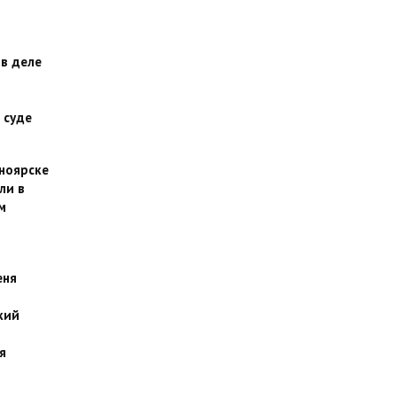
 в деле
 суде
сноярске
ли в
м
еня
кий
я