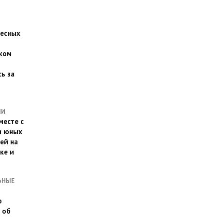
есных
ком
о
ь за
ЛИ
месте с
и юных
ей на
ке и
ЬНЫЕ
о
 об