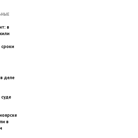
ЬНЫЕ
т: в
жили
 сроки
 в деле
 суде
сноярске
ли в
м