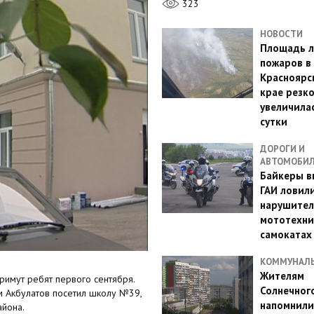
323
НОВОСТИ
Площадь л
пожаров в
Красноярс
крае резк
увеличилас
сутки
ДОРОГИ И
АВТОМОБИ
Байкеры в
ГАИ ловил
нарушител
мототехни
самокатах
КОММУНАЛ
Жителям
римут ребят первого сентября.
Солнечног
ам Акбулатов посетил школу №39,
напомнили
айона.