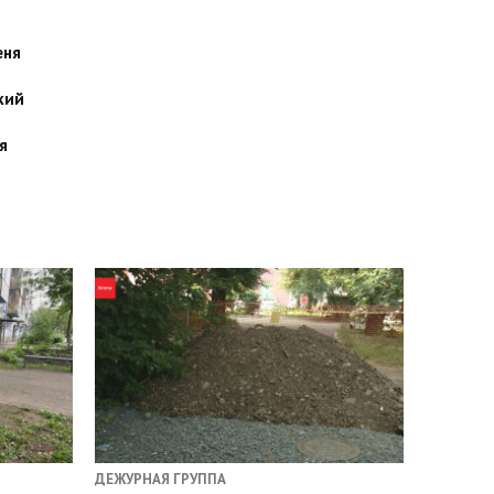
еня
кий
я
ДЕЖУРНАЯ ГРУППА