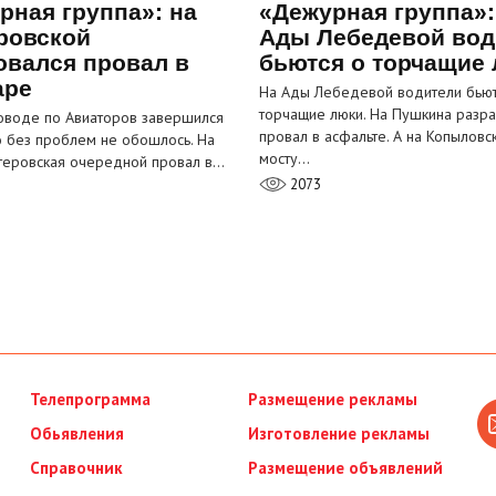
рная группа»: на
«Дежурная группа»:
ровской
Ады Лебедевой вод
овался провал в
бьются о торчащие
аре
На Ады Лебедевой водители бьют
торчащие люки. На Пушкина разра
оводе по Авиаторов завершился
провал в асфальте. А на Копыловс
о без проблем не обошлось. На
мосту…
теровская очередной провал в…
2073
Телепрограмма
Размещение рекламы
Обьявления
Изготовление рекламы
Справочник
Размещение объявлений