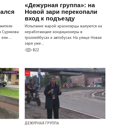
«Дежурная группа»: на
вался
Новой зари перекопали
вход к подъезду
 жители
Испытание жарой: красноярцы жалуются на
а Сурикова
неработающие кондиционеры в
и ели.…
троллейбусах и автобусах. На улице Новая
заря уже…
822
ДЕЖУРНАЯ ГРУППА