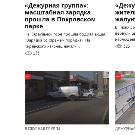
«Дежурная группа»:
«Дежу
масштабная зарядка
жител
прошла в Покровском
жалую
парке
В Тихих З
вернули ш
На Караульной горе прошла бодрая акция
наблюден
«Зарядка со стражем порядка». На
Киренского наконец начали…
323
133
ДЕЖУРНАЯ ГРУППА
ДЕЖУРНАЯ