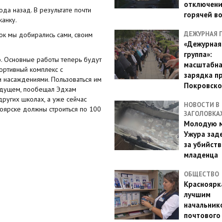
отключен
да назад. В результате почти
горячей в
анку.
ДЕЖУРНАЯ 
ок мы добирались сами, своим
«Дежурная
группа»:
. Основные работы теперь будут
масштабн
ортивный комплекс с
зарядка п
 насаждениями. Пользоваться им
Покровско
 будущем, пообещал Эдхам
других школах, а уже сейчас
НОВОСТИ В
ноярске должны строиться по 100
ЗАГОЛОВКА
Молодую м
Ужура зад
за убийств
младенца
ОБЩЕСТВО
Красноярк
лучшим
начальник
почтового