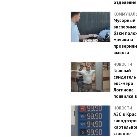
отделения
КОММУНАЛ
Мусорный
эксперимен
баки поло
маячки и
проверили
вывоза
НОВОСТИ
Главный
свидетель
экс-мэра
Логинова
появился в
НОВОСТИ
АЗС в Кра
заподозри
картельно
сговоре