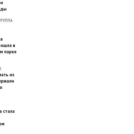
ии
оды
ГРУППА
ая
рошла в
м парке
Х
ать из
ержали
о
а стала
ом