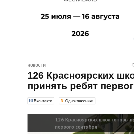
С
НОВОСТИ
126 Красноярских шк
принять ребят первог
Вконтакте
Одноклассники
126 Красноярских школ готовы п
первого сентября