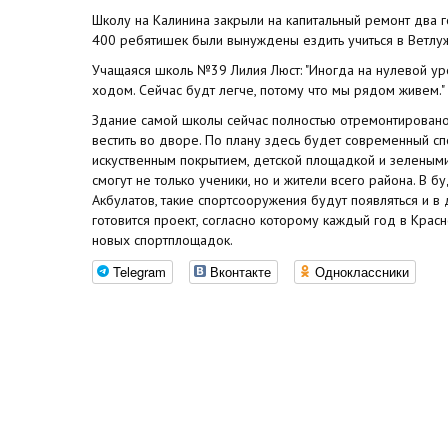
Школу на Калинина закрыли на капитальный ремонт два го
400 ребятишек были вынуждены ездить учиться в Ветлуж
Учащаяся школь №39 Лилия Люст: "Иногда на нулевой ур
ходом. Сейчас будт легче, потому что мы рядом живем."
Здание самой школы сейчас полностью отремонтировано
вестить во дворе. По плану здесь будет современный сп
искуственным покрытием, детской площадкой и зелеными
смогут не только ученики, но и жители всего района. В
Акбулатов, такие спортсооружения будут появляться и в 
готовится проект, согласно которому каждый год в Крас
новых спортплощадок.
Telegram
Вконтакте
Одноклассники