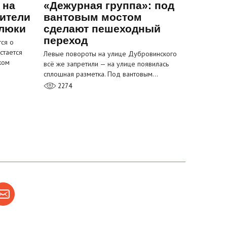
 на
«Дежурная группа»: под
ители
вантовым мостом
 люки
сделают пешеходный
переход
ся о
стается
Левые повороты на улице Дубровинского
ком
всё же запретили — на улице появилась
сплошная разметка. Под вантовым…
2274