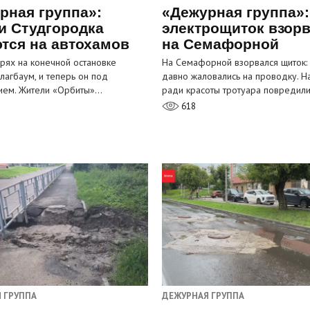
рная группа»:
«Дежурная группа»:
и Студгородка
электрощиток взор
тся на автохамов
на Семафорной
орях на конечной остановке
На Семафорной взорвался щиток:
лагбаум, и теперь он под
давно жаловались на проводку. Н
ием. Жители «Орбиты»…
ради красоты тротуара повредил
618
 ГРУППА
ДЕЖУРНАЯ ГРУППА