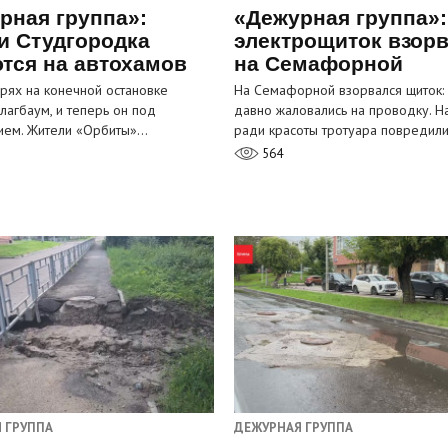
рная группа»:
«Дежурная группа»:
и Студгородка
электрощиток взор
тся на автохамов
на Семафорной
орях на конечной остановке
На Семафорной взорвался щиток:
лагбаум, и теперь он под
давно жаловались на проводку. Н
ием. Жители «Орбиты»…
ради красоты тротуара повредил
564
 ГРУППА
ДЕЖУРНАЯ ГРУППА