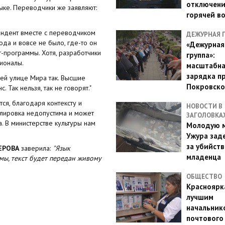
отключен
зыке. Переводчики же заявляют:
горячей в
ондент вместе с переводчиком
ДЕЖУРНАЯ 
ода и вовсе не было, где-то он
«Дежурная
-программы. Хотя, разработчики
группа»:
сионалы.
масштабн
зарядка п
сей улице Мира так. Высшие
Покровско
 Так нельзя, так не говорят."
ся, благодаря контексту и
НОВОСТИ В
улировка недопустима и может
ЗАГОЛОВКА
. В министерстве культуры нам
Молодую м
Ужура зад
за убийств
ЕРОВА
заверила:
"Язык
младенца
емы, текст будет передан живому
ОБЩЕСТВО
Красноярк
лучшим
начальник
почтового