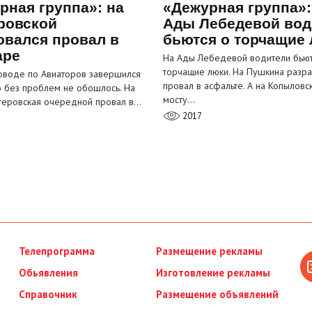
рная группа»: на
«Дежурная группа»:
ровской
Ады Лебедевой вод
овался провал в
бьются о торчащие
аре
На Ады Лебедевой водители бьют
торчащие люки. На Пушкина разра
оводе по Авиаторов завершился
провал в асфальте. А на Копыловс
о без проблем не обошлось. На
мосту…
теровская очередной провал в…
2017
Телепрограмма
Размещение рекламы
Обьявления
Изготовление рекламы
Справочник
Размещение объявлений