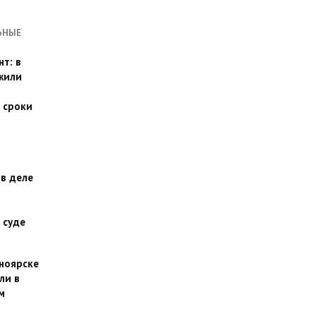
ЬНЫЕ
т: в
жили
 сроки
 в деле
 суде
сноярске
ли в
м