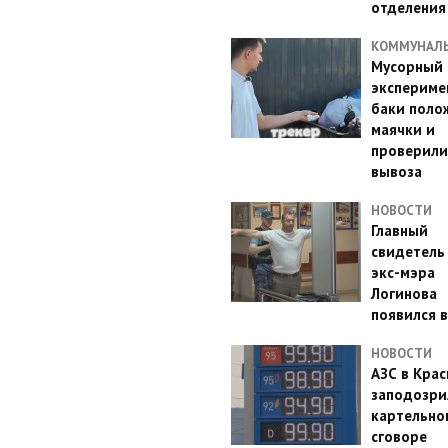
отделения
КОММУНАЛ
Мусорный
эксперимен
баки поло
маячки и
проверили
вывоза
НОВОСТИ
Главный
свидетель
экс-мэра
Логинова
появился в
НОВОСТИ
АЗС в Кра
заподозри
картельно
сговоре