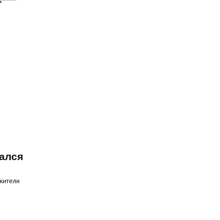
ался
жители