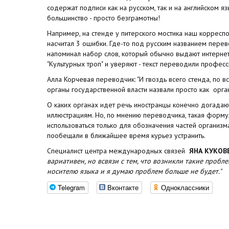
содержат подписи как на русском, так и на английском я
большинство - просто безграмотны!
Например, на стенде у питерского мостика наш корресп
насчитал 3 ошибки. Где-то под русским названием перев
напоминал набор слов, который обычно выдают интернет
"Культурных троп" и уверяют - текст переводили профес
Алла Корчевая переводчик: "И гвоздь всего стенда, по в
органы государственной власти назвали просто как органс.
О каких органах идет речь иностранцы конечно догадают
иллюстрациям. Но, по мнению переводчика, такая форм
использоваться только для обозначения частей организма
пообещали в ближайшее время курьез устранить.
Cпециалист центра международных связей
ЯНА КУКОВ
вариативен, но всвязи с тем, что возникли такие пробл
носителю языка и я думаю проблем больше не будет."
Telegram
Вконтакте
Одноклассники