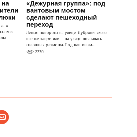
 на
«Дежурная группа»: под
ители
вантовым мостом
 люки
сделают пешеходный
переход
ся о
стается
Левые повороты на улице Дубровинского
ком
всё же запретили — на улице появилась
сплошная разметка. Под вантовым…
2220