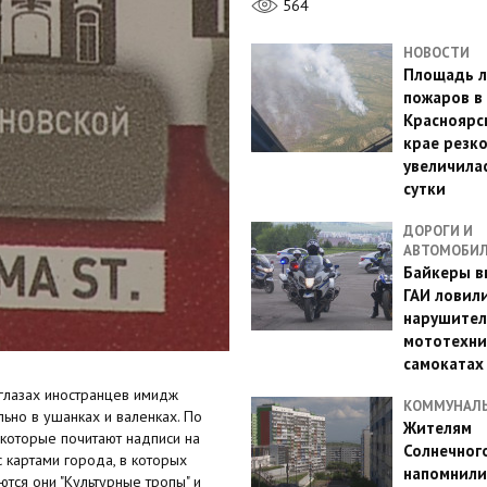
564
НОВОСТИ
Площадь л
пожаров в
Красноярс
крае резк
увеличилас
сутки
ДОРОГИ И
АВТОМОБИ
Байкеры в
ГАИ ловил
нарушител
мототехни
самокатах
глазах иностранцев имидж
КОММУНАЛ
ьно в ушанках и валенках. По
Жителям
 которые почитают надписи на
Солнечног
с картами города, в которых
напомнили
тся они "Культурные тропы" и