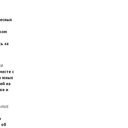
есных
ком
о
ь за
ЛИ
месте с
и юных
ей на
ке и
ЬНЫЕ
о
 об