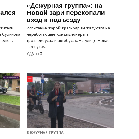
«Дежурная группа»: на
вался
Новой зари перекопали
вход к подъезду
 жители
Испытание жарой: красноярцы жалуются на
а Сурикова
неработающие кондиционеры в
и ели.…
троллейбусах и автобусах. На улице Новая
заря уже…
770
ДЕЖУРНАЯ ГРУППА