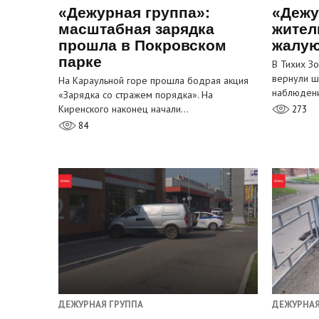
«Дежурная группа»:
«Дежу
масштабная зарядка
жител
прошла в Покровском
жалую
парке
В Тихих З
вернули ш
На Караульной горе прошла бодрая акция
наблюден
«Зарядка со стражем порядка». На
Киренского наконец начали…
273
84
ДЕЖУРНАЯ ГРУППА
ДЕЖУРНАЯ