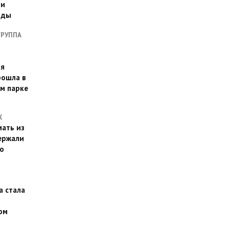
ии
оды
ГРУППА
ая
рошла в
м парке
Х
ать из
ержали
о
а стала
ом