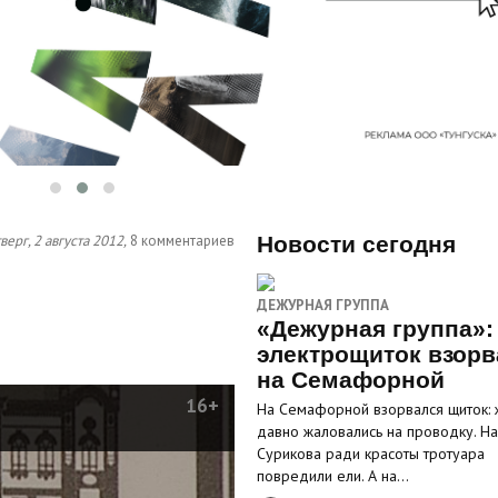
верг, 2 августа 2012,
8 комментариев
Новости сегодня
ДЕЖУРНАЯ ГРУППА
«Дежурная группа»:
электрощиток взорв
на Семафорной
16+
На Семафорной взорвался щиток: 
давно жаловались на проводку. На
Сурикова ради красоты тротуара
повредили ели. А на…