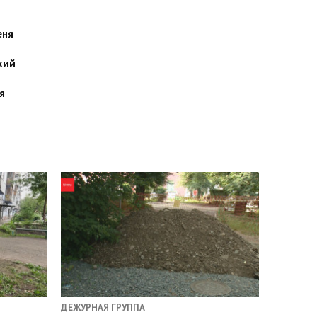
еня
кий
я
ДЕЖУРНАЯ ГРУППА