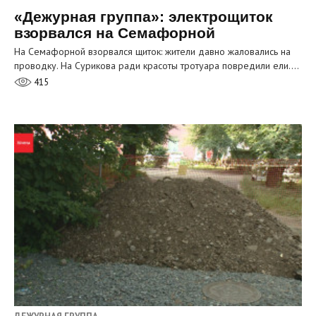
«Дежурная группа»: электрощиток
взорвался на Семафорной
На Семафорной взорвался щиток: жители давно жаловались на
проводку. На Сурикова ради красоты тротуара повредили ели.…
415