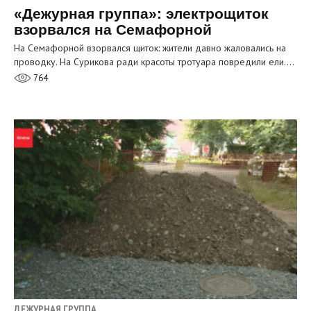
«Дежурная группа»: электрощиток
взорвался на Семафорной
На Семафорной взорвался щиток: жители давно жаловались на
проводку. На Сурикова ради красоты тротуара повредили ели.…
764
ДЕЖУРНАЯ ГРУППА