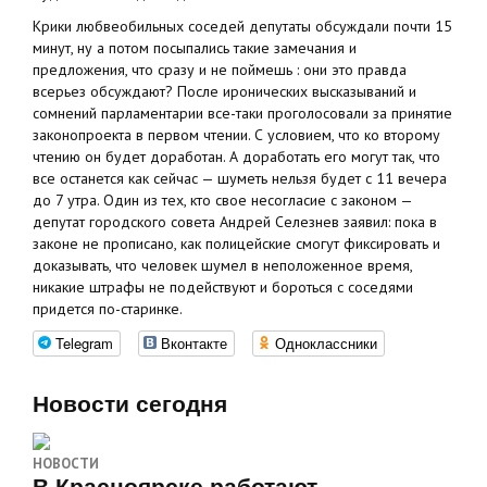
Крики любвеобильных соседей депутаты обсуждали почти 15
минут, ну а потом посыпались такие замечания и
предложения, что сразу и не поймешь : они это правда
всерьез обсуждают? После иронических высказываний и
сомнений парламентарии все-таки проголосовали за принятие
законопроекта в первом чтении. С условием, что ко второму
чтению он будет доработан. А доработать его могут так, что
все останется как сейчас — шуметь нельзя будет с 11 вечера
до 7 утра. Один из тех, кто свое несогласие с законом —
депутат городского совета Андрей Селезнев заявил: пока в
законе не прописано, как полицейские смогут фиксировать и
доказывать, что человек шумел в неположенное время,
никакие штрафы не подействуют и бороться с соседями
придется по-старинке.
Telegram
Вконтакте
Одноклассники
Новости сегодня
НОВОСТИ
В Красноярске работают