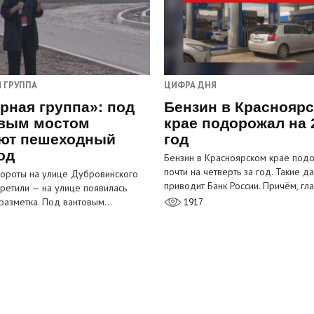
 ГРУППА
ЦИФРА ДНЯ
рная группа»: под
Бензин в Краснояр
вым мостом
крае подорожал на 
ют пешеходный
год
од
Бензин в Красноярском крае под
почти на четверть за год. Такие д
ороты на улице Дубровинского
приводит Банк России. Причём, г
претили — на улице появилась
разметка. Под вантовым…
1917