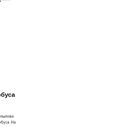
обуса
опылова
буса. На