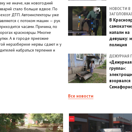
вку не иначе, как новогодний
 аварий стало больше вдвое. По
НОВОСТИ В
ЗАГОЛОВКА
ехсот ДТП. Автоинспекторы уже
В Красноя
правляются с потоком машин — рук
самокатчи
риходится часами. Причина, по
напали на
 дорогах красноярцы. Многие
упки. А в городе приезжие
девушку: 
этой неразберихе нервы сдают и у
полиция
дителей набраться терпения и
ДЕЖУРНАЯ 
«Дежурная
группа»:
электрощ
взорвался 
Семафорн
Все новости