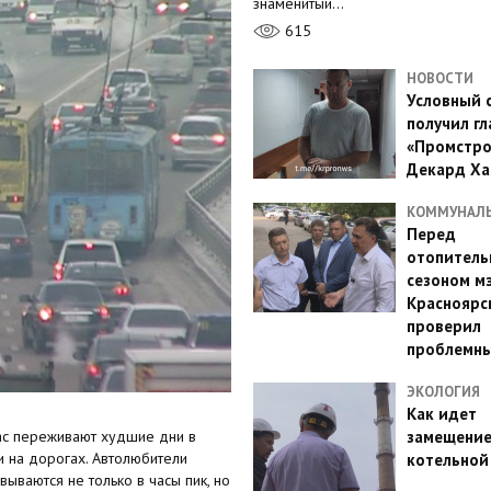
знаменитый…
615
НОВОСТИ
Условный 
получил гл
«Промстро
Декард Ха
КОММУНАЛ
Перед
отопител
сезоном м
Красноярс
проверил
проблемн
ЭКОЛОГИЯ
Как идет
час переживают худшие дни в
замещени
и на дорогах. Автолюбители
котельной
ываются не только в часы пик, но