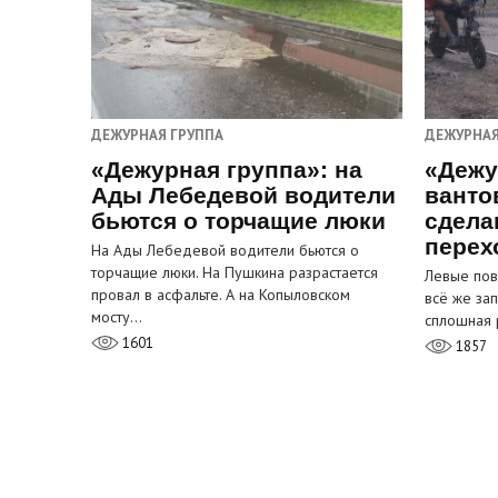
ДЕЖУРНАЯ ГРУППА
ДЕЖУРНАЯ
«Дежурная группа»: на
«Дежу
Ады Лебедевой водители
ванто
бьются о торчащие люки
сдела
перех
На Ады Лебедевой водители бьются о
торчащие люки. На Пушкина разрастается
Левые пов
провал в асфальте. А на Копыловском
всё же за
мосту…
сплошная 
1601
1857