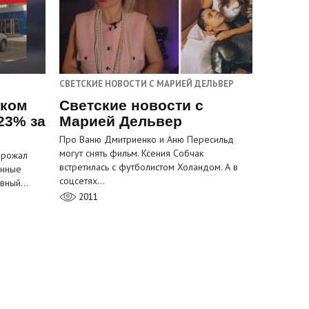
СВЕТСКИЕ НОВОСТИ С МАРИЕЙ ДЕЛЬВЕР
ском
Светские новости с
23% за
Марией Дельвер
Про Ваню Дмитриенко и Аню Пересильд
могут снять фильм. Ксения Собчак
орожал
встретилась с футболистом Холандом. А в
анные
соцсетях…
лавный…
2011