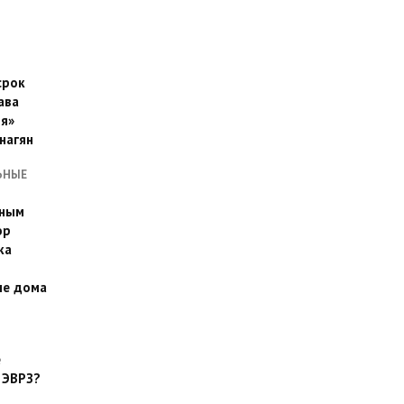
срок
ава
я»
нагян
ЬНЫЕ
ьным
эр
ка
ые дома
е
 ЭВРЗ?