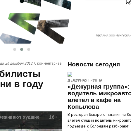
да, 26 декабря 2012,
0 комментариев
Новости сегодня
обилисты
ДЕЖУРНАЯ ГРУППА
ни в году
«Дежурная группа»:
водитель микроавт
влетел в кафе на
Копылова
В ресторан быстрого питания на К
реживают худшие
16+
влетел спящий водитель микроавто
подъезде к Солонцам разбирают