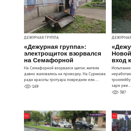
ДЕЖУРНАЯ ГРУППА
ДЕЖУРНАЯ
«Дежурная группа»:
«Дежу
электрощиток взорвался
Новой
на Семафорной
вход 
На Семафорной взорвался щиток: жители
Испытание
давно жаловались на проводку. На Сурикова
неработа
ради красоты тротуара повредили ели.…
троллейбу
заря уже
169
387