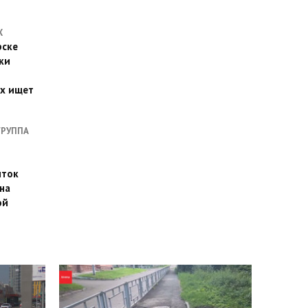
Х
рске
ки
их ищет
ГРУППА
иток
на
ой