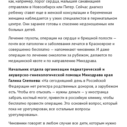
как, например, порог сердца, малышей санавиацией
отправляли в Новосибирск или Питер. Сейчас диагноз
ребенку ставят еще в женской консультации и беременная
женщина наблюдается у узких специалистов в перинатальном
центре. Они заранее готовы к спасению недоношенных или
больных детей.
Лечение глухоты, операции на сердце и брюшной полости —
почти все патологии и заболевания лечатся в Красноярске и
совершенно бесплатно — напоминают чиновники. И даже
операции по лечению онкологии за рубежом, делаются по
медицинской квоте и по направлению Минздрава.
Начальник отдела организации педиатрической и
акушерско-гинекологической помощи Минздрава края
Галина Слепнева
: «На сегодняшний день в Российской
Федерации нет регистра родственных доноров, а зарубежом
есть. Чтобы его отыскать — нужны деньги — у иностранца
забрать костный могзг, привести в российкую клинику, чтобы
бесплатно провести операцию. Это основной вопрос, который
пока не урегулирован, все остальные вопросы
урегулированы».
Чиновники говорят: в любом случае все дети, которым нужно