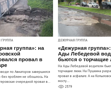
 ГРУППА
ДЕЖУРНАЯ ГРУППА
рная группа»: на
«Дежурная группа»:
ровской
Ады Лебедевой вод
овался провал в
бьются о торчащие
аре
На Ады Лебедевой водители бьют
торчащие люки. На Пушкина разра
оводе по Авиаторов завершился
провал в асфальте. А на Копыловс
о без проблем не обошлось. На
мосту…
теровская очередной провал в…
2379