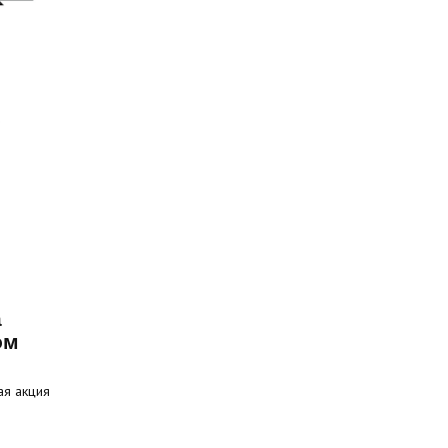
а
ом
ая акция