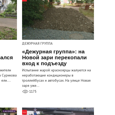
ДЕЖУРНАЯ ГРУППА
«Дежурная группа»: на
вался
Новой зари перекопали
вход к подъезду
 жители
Испытание жарой: красноярцы жалуются на
а Сурикова
неработающие кондиционеры в
и ели.…
троллейбусах и автобусах. На улице Новая
заря уже…
1175