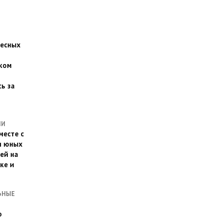
есных
ком
о
ь за
ЛИ
месте с
и юных
ей на
ке и
ЬНЫЕ
о