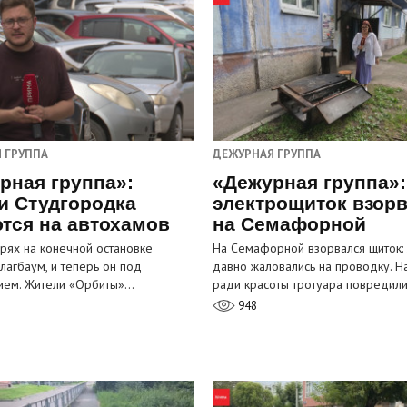
 ГРУППА
ДЕЖУРНАЯ ГРУППА
рная группа»:
«Дежурная группа»:
и Студгородка
электрощиток взор
тся на автохамов
на Семафорной
орях на конечной остановке
На Семафорной взорвался щиток:
лагбаум, и теперь он под
давно жаловались на проводку. Н
ием. Жители «Орбиты»…
ради красоты тротуара повредил
948