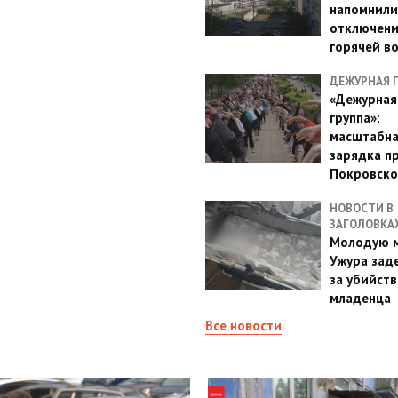
напомнили
отключен
горячей в
ДЕЖУРНАЯ 
«Дежурная
группа»:
масштабн
зарядка п
Покровско
НОВОСТИ В
ЗАГОЛОВКА
Молодую м
Ужура зад
за убийств
младенца
Все новости