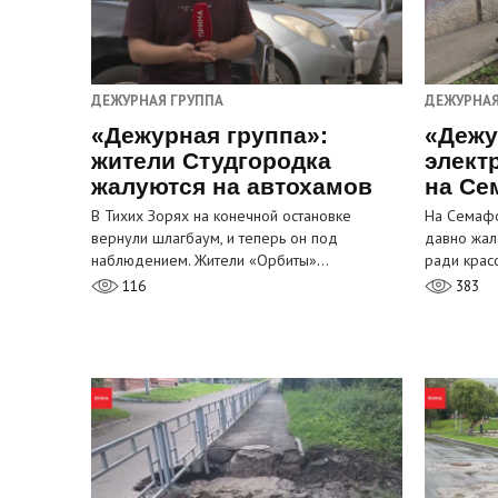
ДЕЖУРНАЯ ГРУППА
ДЕЖУРНАЯ
«Дежурная группа»:
«Дежу
жители Студгородка
элект
жалуются на автохамов
на Се
В Тихих Зорях на конечной остановке
На Семафо
вернули шлагбаум, и теперь он под
давно жал
наблюдением. Жители «Орбиты»…
ради крас
116
383