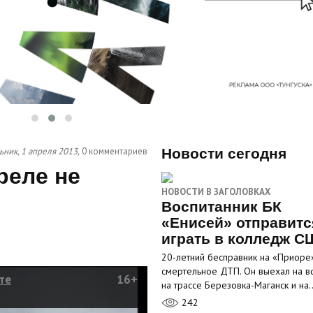
ник, 1 апреля 2013,
0 комментариев
Новости сегодня
реле не
НОВОСТИ В ЗАГОЛОВКАХ
Воспитанник БК
«Енисей» отправитс
играть в колледж С
20-летний бесправник на «Приоре
смертельное ДТП. Он выехал на в
те
16+
на трассе Березовка-Маганск и на
242