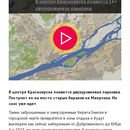
В центре Красноярска появится
16+
двухуровневая парковка
В центре Красноярска появится двухуровневая парковка.
Построят ее на месте старых бараков на Маерчака. Их
снос уже идет.
Также заброшенные и замусоренные берега Енисея в
городской черте превратятся в зоны отдыха и будут
выглядеть как сейчас набережная от Дубровинского до КИЦа.
А в 2015-ом году сразу после открытия 4-го моста через