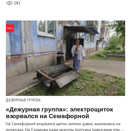
182
ДЕЖУРНАЯ ГРУППА
«Дежурная группа»: электрощиток
взорвался на Семафорной
На Семафорной взорвался щиток: жители давно жаловались на
проводку. На Сурикова ради красоты тротуара повредили ели.…