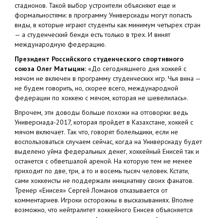
стадионов. Такой выбор устроители объясняют еще и
формальностями: в программу Универсиады могут попасть
виды, в которые играют студенты как минимум четырех стран
— а студенческий бенди есть только в трех. И винят
международную федерацию.
Президент Российского студенческого спортивного
союза Олег Матыцин:
«До сегодняшнего дня хоккей с
мячом не включен в программу студенческих игр. Чья вина —
не будем говорить, но, скорее всего, международной
федерации по хоккею с мячом, которая не шевелилась».
Впрочем, эти доводы больше похожи на отговорки: ведь
Универсиада-2017, которая пройдет в Казахстане, хоккей с
мячом включает. Так что, говорят болельщики, если не
воспользоваться случаем сейчас, когда на Универсиаду будет
выделено уйма федеральных денег, хоккейный Енисей так и
останется с обветшалой ареной. На которую тем не менее
приходит по две, три, а то и восемь тысяч человек. Кстати,
сами хоккеисты не поддержали инициативу своих фанатов.
Тренер «Енисея» Сергей Ломанов отказывается от
комментариев. Игроки осторожны в высказываниях. Вполне
возможно, что нейтралитет хоккейного Енисея объясняется