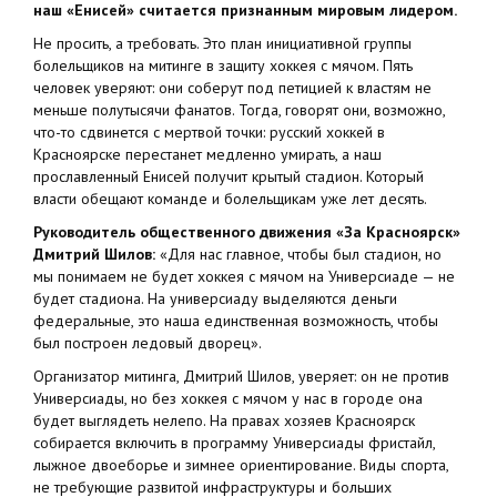
наш «Енисей» считается признанным мировым лидером.
Не просить, а требовать. Это план инициативной группы
болельщиков на митинге в защиту хоккея с мячом. Пять
человек уверяют: они соберут под петицией к властям не
меньше полутысячи фанатов. Тогда, говорят они, возможно,
что-то сдвинется с мертвой точки: русский хоккей в
Красноярске перестанет медленно умирать, а наш
прославленный Енисей получит крытый стадион. Который
власти обещают команде и болельщикам уже лет десять.
Руководитель общественного движения «За Красноярск»
Дмитрий Шилов:
«Для нас главное, чтобы был стадион, но
мы понимаем не будет хоккея с мячом на Универсиаде — не
будет стадиона. На универсиаду выделяются деньги
федеральные, это наша единственная возможность, чтобы
был построен ледовый дворец».
Организатор митинга, Дмитрий Шилов, уверяет: он не против
Универсиады, но без хоккея с мячом у нас в городе она
будет выглядеть нелепо. На правах хозяев Красноярск
собирается включить в программу Универсиады фристайл,
лыжное двоеборье и зимнее ориентирование. Виды спорта,
не требующие развитой инфраструктуры и больших